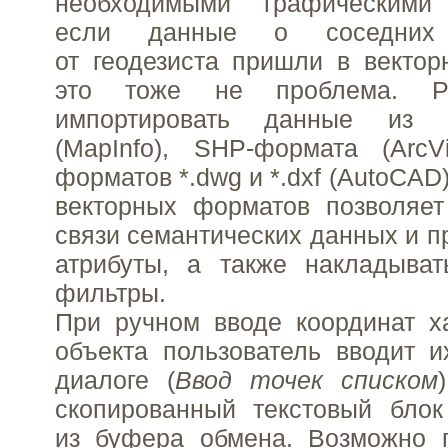
необходимыми графическими 
если данные о соседних
от геодезиста пришли в векто
это тоже не проблема. Pl
импортировать данные из M
(MapInfo), SHP-формата (ArcV
форматов *.dwg и *.dxf (AutoCAD
векторных форматов позволяет
связи семантических данных и 
атрибуты, а также накладыват
фильтры.
При ручном вводе координат х
объекта пользователь вводит 
диалоге (
Ввод точек списком
скопированный текстовый блок
из буфера обмена. Возможно п