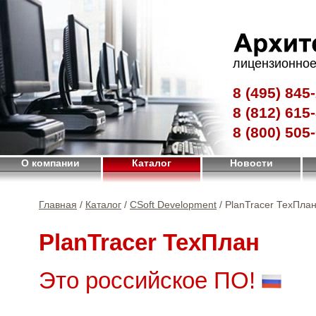
лицензионное
8 (495)
845-
8 (812)
615-
8 (800)
505-
О компании
Каталог
Новости
Главная
/
Каталог
/
CSoft Development
/ PlanTracer ТехПла
PlanTracer ТехПлан
Это российское ПО!