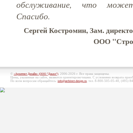
обслуживание, что може
Спасибо.
Сергей Костромин, Зам. директо
ООО "Строй
©
, 2006-2026 г. Все права защищены.
«Архитект Дизайн» (ООО "Джазл")
Цены, указанные на сайте, являются ориентировочными. С условиями возврата при
По всем вопросам обращайтесь:
, тел. 8-800-505-05-40, (495)
84
info@architect-design.ru