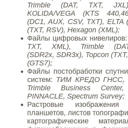
Trimble (DAT, TXT, JXL
KOLIDA/VEGA (KTS 440,46
(DC1, AUX, CSV, TXT), ELTA 
(TXT, RSV), Hexagon (XML);
Файлы цифровых нивелиров
TXT, XML), Trimble (DA
(SDR2х, SDR3х), Topcon (TXT,
(GTS7);
Файлы постобработки спутн
систем:
ТИМ КРЕДО ГНСС, Le
Trimble Business Center
PINNACLE, Spectrum Survey;
Растровые изображения 
планшетов, листов топографи
картографические матер