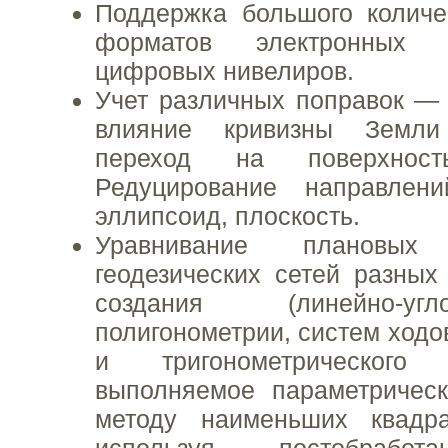
Поддержка большого количе
форматов электронных 
цифровых нивелиров.
Учет различных поправок —
влияние кривизны Земли
переход на поверхность
Редуцирование направле
эллипсоид, плоскость.
Уравнивание плановы
геодезических сетей разны
создания (линейно-уг
полигонометрии, систем ходо
и тригонометрического н
выполняемое параметричес
методу наименьших квадр
используя постобработ