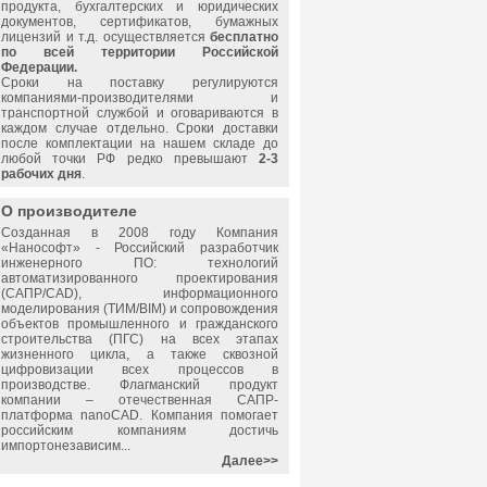
продукта, бухгалтерских и юридических
документов, сертификатов, бумажных
лицензий и т.д. осуществляется
бесплатно
по всей территории Российской
Федерации.
Сроки на поставку регулируются
компаниями-производителями и
транспортной службой и оговариваются в
каждом случае отдельно. Сроки доставки
после комплектации на нашем складе до
любой точки РФ редко превышают
2-3
рабочих дня
.
О производителе
Созданная в 2008 году Компания
«
Нанософт
» - Российский разработчик
инженерного ПО: технологий
автоматизированного проектирования
(САПР/CAD), информационного
моделирования (ТИМ/BIM) и сопровождения
объектов промышленного и гражданского
строительства (ПГС) на всех этапах
жизненного цикла, а также сквозной
цифровизации всех процессов в
производстве. Флагманский продукт
компании – отечественная САПР-
платформа nanoCAD. Компания помогает
российским компаниям достичь
импортонезависим...
Далее>>