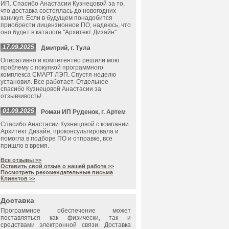
ИП. Спасибо Анастасии Кузнецовой за то,
что доставка состоялась до новогодних
каникул. Если в будущем понадобится
приобрести лицензионное ПО, надеюсь, что
оно будет в каталоге "Архитект Дизайн".
17.09.2025
Дмитрий, г. Тула
Оперативно и компетентно решили мою
проблему с покупкой программного
комплекса СМАРТ ЛЭП. Спустя неделю
установил. Все работает. Отдельное
спасибо Кузнецовой Анастасии за
отзывчивость!
01.09.2025
Роман ИП Руденок, г. Артем
Спасибо Анастасии Кузнецовой с компании
Архитект Дизайн, проконсультировала и
помогла в подборе ПО и отправке, все
пришло в время.
Все отзывы >>
Оставить свой отзыв о нашей работе >>
Посмотреть рекомендательные письма
Клиентов >>
Доставка
Программное обеспечение может
поставляться как физически, так и
средствами электронной связи. Доставка