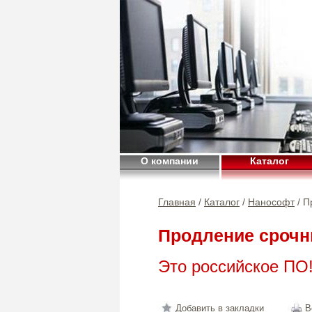
О компании
Каталог
Главная
/
Каталог
/
Нанософт
/ П
Продление срочн
Это российское ПО
Добавить в закладки
В