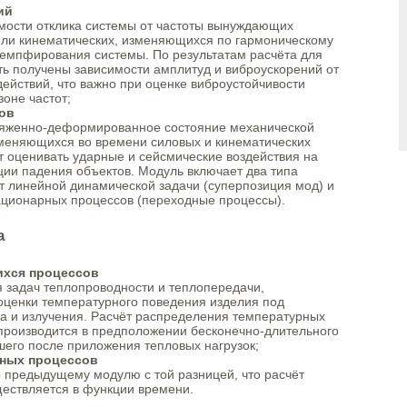
ий
имости отклика системы от частоты вынуждающих
или кинематических, изменяющихся по гармоническому
 демпфирования системы. По результатам расчёта для
ть получены зависимости амплитуд и виброускорений от
ействий, что важно при оценке виброустойчивости
оне частот;
ов
ряженно-деформированное состояние механической
меняющихся во времени силовых и кинематических
т оценивать ударные и сейсмические воздействия на
ации падения объектов. Модуль включает два типа
т линейной динамической задачи (суперпозиция мод) и
ационарных процессов (переходные процессы).
а
ихся процессов
 задач теплопроводности и теплопередачи,
оценки температурного поведения изделия под
ла и излучения. Расчёт распределения температурных
 производится в предположении бесконечно-длительного
его после приложения тепловых нагрузок;
рных процессов
о предыдущему модулю с той разницей, что расчёт
ествляется в функции времени.