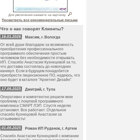
Для увеличения нажмите на картинку
Посмотреть все рекомендательные письма
Что о нас говорят Клиенты?
16.01.2026
Максим, г. Вологда
От всей души благодарю за возможность
приобретения профессионального
программного обеспечения простым
человеком без необходимости открывать
ИП. Спасибо Анастасии Кузнецовой за то,
что доставка состоялась до новогодних
каникул. Если в будущем понадобится
приобрести лицензионное ПО, надеюсь, что
оно будет в каталоге "Архитект Дизайн".
17.09.2025
Дмитрий, г. Тула
Оперативно и компетентно решили мою
проблему с покупкой программного
комплекса СМАРТ ЛЭП. Спустя неделю
установил. Все работает. Отдельное
спасибо Кузнецовой Анастасии за
отзывчивость!
01.09.2025
Роман ИП Руденок, г. Артем
Спасибо Анастасии Кузнецовой с компании