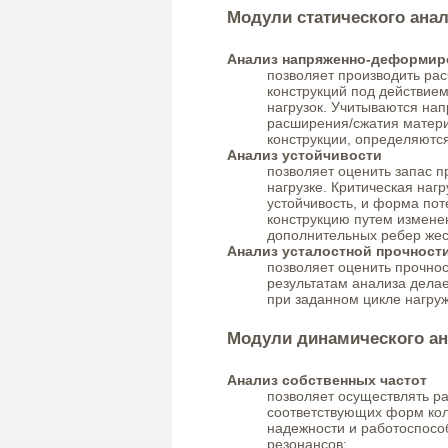
Модули статического ана
Анализ напряженно-деформир
позволяет производить ра
конструкций под действие
нагрузок. Учитываются на
расширения/сжатия матери
конструкции, определяютс
Анализ устойчивости
позволяет оценить запас п
нагрузке. Критическая нагр
устойчивость, и форма пот
конструкцию путем измене
дополнительных ребер жес
Анализ усталостной прочност
позволяет оценить прочно
результатам анализа делае
при заданном цикле нагру
Модули динамического ан
Анализ собственных частот
позволяет осуществлять ра
соответствующих форм кол
надежности и работоспосо
резонансов;