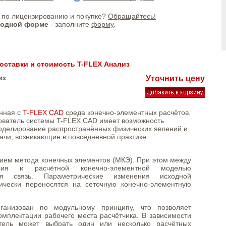
по лицензированию и покупке?
Обращайтесь!
бодной форме
- заполните
форму
.
оставки и стоимость T-FLEX Анализ
из
Уточнить цену
анная с
T-FLEX CAD
среда конечно-элементных расчётов.
зователь системы T-FLEX CAD имеет возможность
оделирование распространённых физических явлений и
ачи, возникающие в повседневной практике
нием метода конечных элементов (МКЭ). При этом между
лия и расчётной конечно-элементной моделью
ная связь. Параметрические изменения исходной
ически переносятся на сеточную конечно-элементную
ганизован по модульному принципу, что позволяет
омплектации рабочего места расчётчика. В зависимости
тель может выбрать один или несколько расчётных