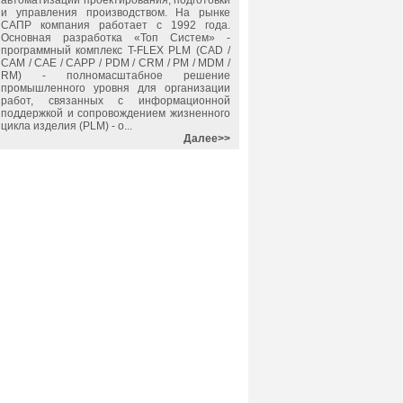
автоматизации проектирования, подготовки
и управления производством. На рынке
САПР компания работает с 1992 года.
Основная разработка «Топ Систем» -
программный комплекс T-FLEX PLM (CAD /
CAM / CAE / CAPP / PDM / CRM / PM / MDM /
RM) - полномасштабное решение
промышленного уровня для организации
работ, связанных с информационной
поддержкой и сопровождением жизненного
цикла изделия (PLM) - о...
Далее>>