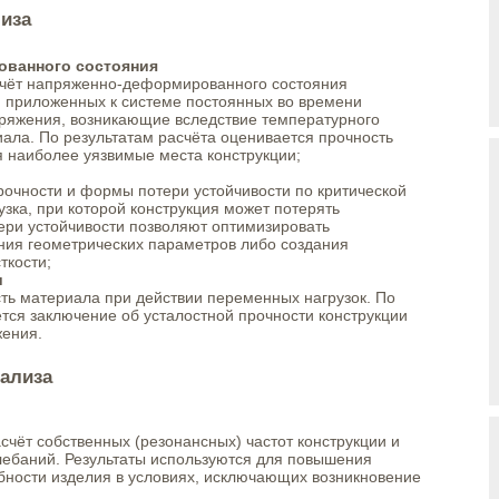
лиза
ованного состояния
счёт напряженно-деформированного состояния
м приложенных к системе постоянных во времени
пряжения, возникающие вследствие температурного
ала. По результатам расчёта оценивается прочность
я наиболее уязвимые места конструкции;
рочности и формы потери устойчивости по критической
узка, при которой конструкция может потерять
ери устойчивости позволяют оптимизировать
ния геометрических параметров либо создания
ткости;
и
сть материала при действии переменных нагрузок. По
тся заключение об усталостной прочности конструкции
жения.
ализа
счёт собственных (резонансных) частот конструкции и
ебаний. Результаты используются для повышения
бности изделия в условиях, исключающих возникновение