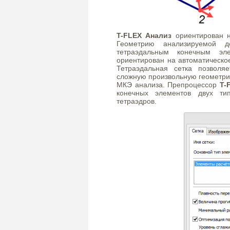
T-FLEX Анализ
ориентирован н
Геометрию анализируемой д
тетраэдальным конечным эл
ориентирован на автоматическо
Тетраэдальная сетка позволя
сложную произвольную геометрию
МКЭ анализа. Препроцессор
T-
конечных элементов двух ти
тетраэдров.