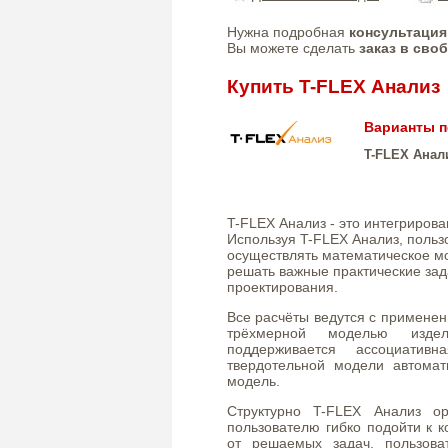
Нужна подробная
консультация
Вы можете сделать
заказ в сво
Купить T-FLEX Анализ
Варианты п
T-FLEX Анал
T-FLEX Анализ - это интегриров
Используя T-FLEX Анализ, поль
осуществлять математическое м
решать важные практические зад
проектирования.
Все расчёты ведутся с примене
трёхмерной моделью изде
поддерживается ассоциатив
твердотельной модели автомат
модель.
Структурно T-FLEX Анализ ор
пользователю гибко подойти к к
от решаемых задач, пользова