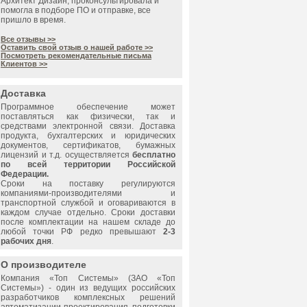
Архитект Дизайн, проконсультировала и
помогла в подборе ПО и отправке, все
пришло в время.
Все отзывы >>
Оставить свой отзыв о нашей работе >>
Посмотреть рекомендательные письма
Клиентов >>
Доставка
Программное обеспечение может
поставляться как физически, так и
средствами электронной связи. Доставка
продукта, бухгалтерских и юридических
документов, сертификатов, бумажных
лицензий и т.д. осуществляется
бесплатно
по всей территории Российской
Федерации.
Сроки на поставку регулируются
компаниями-производителями и
транспортной службой и оговариваются в
каждом случае отдельно. Сроки доставки
после комплектации на нашем складе до
любой точки РФ редко превышают
2-3
рабочих дня
.
О производителе
Компания «
Топ Системы
» (ЗАО «
Топ
Системы
») - один из ведущих российских
разработчиков комплексных решений