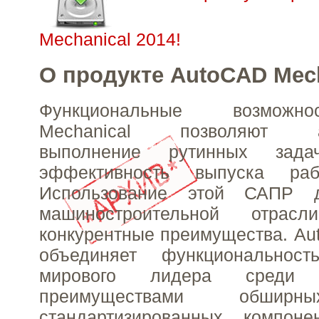
Mechanical 2014!
О продукте AutoCAD Mech
Функциональные возможн
Mechanical позволяют авт
выполнение рутинных зад
эффективность выпуска раб
Использование этой САПР 
машиностроительной отрасл
конкурентные преимущества. Au
объединяет функционально
мирового лидера сре
преимуществами обширн
стандартизированных компон