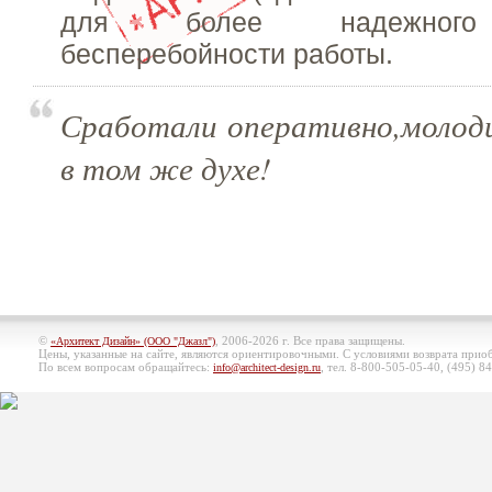
для более надежного 
бесперебойности работы.
Сработали оперативно,моло
в том же духе!
©
, 2006-2026 г. Все права защищены.
«Архитект Дизайн» (ООО "Джазл")
Цены, указанные на сайте, являются ориентировочными. С условиями возврата при
По всем вопросам обращайтесь:
, тел. 8-800-505-05-40, (495)
84
info@architect-design.ru