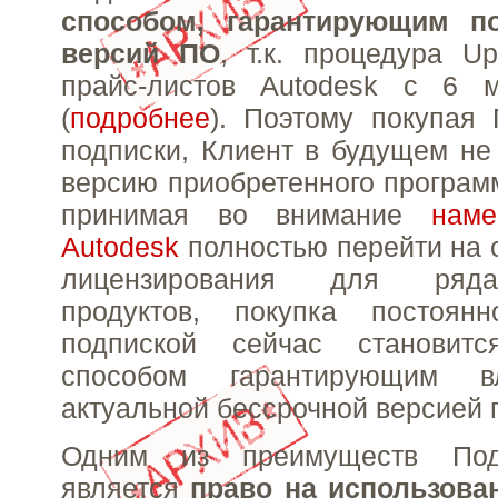
способом, гарантирующим п
версий ПО
, т.к. процедура U
прайс-листов Autodesk с 6 
(
подробнее
). Поэтому покупая
подписки, Клиент в будущем не
версию приобретенного программ
принимая во внимание
наме
Autodesk
полностью перейти на 
лицензирования для ряд
продуктов, покупка постоян
подпиской сейчас становитс
способом гарантирующим в
актуальной бессрочной версией 
Одним из преимуществ Под
является
право на использов