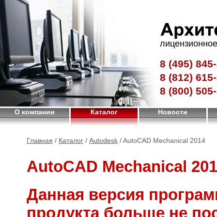
лицензионное
8 (495)
845-
8 (812)
615-
8 (800)
505-
О компании
Каталог
Новости
Главная
/
Каталог
/
Autodesk
/ AutoCAD Mechanical 2014
AutoCAD Mechanical 20
Данная версия програм
продукта больше не по