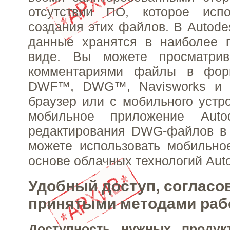
отсутствии ПО, которое исп
создания этих файлов. В Autode
данные хранятся в наиболее 
виде. Вы можете просматрив
комментариями файлы в фо
DWF™, DWG™, Navisworks и R
браузер или с мобильного устро
мобильное приложение Aut
редактирования DWG-файлов в 
можете использовать мобильно
основе облачных технологий Au
Удобный доступ, согласо
принятыми методами ра
Доступность нужных продук