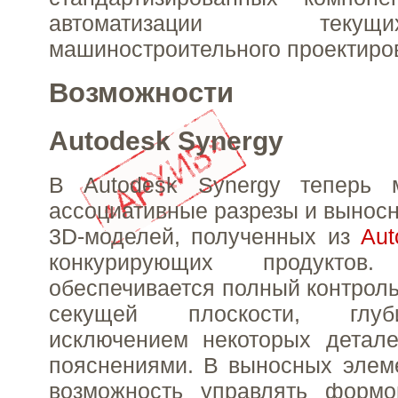
автоматизации тек
машиностроительного проектиро
Возможности
Autodesk Synergy
В Autodesk Synergy теперь 
ассоциативные разрезы и вынос
3D-моделей, полученных из
Au
конкурирующих продукто
обеспечивается полный контрол
секущей плоскости, глуб
исключением некоторых детале
пояснениями. В выносных элем
возможность управлять форм