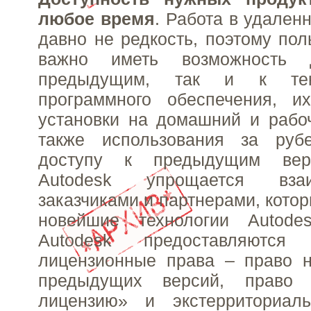
любое время
. Работа в удален
давно не редкость, поэтому пол
важно иметь возможность 
предыдущим, так и к те
программного обеспечения, и
установки на домашний и рабо
также использования за руб
доступу к предыдущим вер
Autodesk упрощается вза
заказчиками и партнерами, кото
новейшие технологии Autode
Autodesk предоставляются 
лицензионные права – право н
предыдущих версий, право
лицензию» и экстерриториал