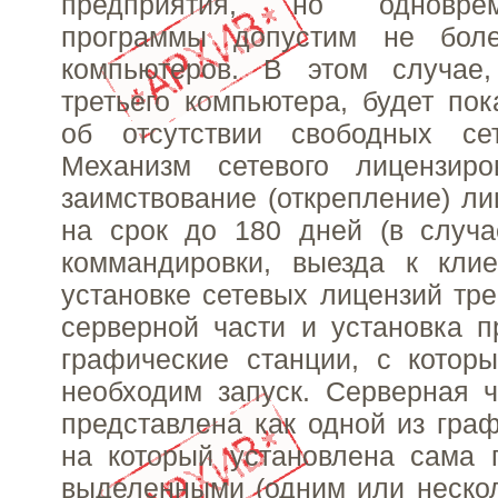
предприятия, но одновре
программы допустим не бол
компьютеров. В этом случае
третьего компьютера, будет по
об отсутствии свободных се
Механизм сетевого лицензиро
заимствование (открепление) ли
на срок до 180 дней (в случа
коммандировки, выезда к клие
установке сетевых лицензий тре
серверной части и установка 
графические станции, с котор
необходим запуск. Серверная 
представлена как одной из граф
на который установлена сама 
выделенными (одним или неско