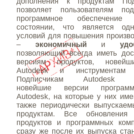
дополнения к продуктам Под
позволяет пользователям по
программное обеспечение
состоянии, что является од
условий для повышения произво
–
экономичный
и
уд
позволяющий всегда иметь дос
версиям продуктов, новейш
Autodesk и инструментам п
Подписчикам Autodesk пр
новейшие версии программ
Autodesk, на которые у них име
также периодически выпускаем
продуктам. Все обновления
продуктов и программных комп
сразу же после их выпуска ста