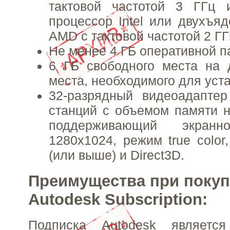
тактовой частотой 3 ГГц
процессор Intel или двухъя
AMD с тактовой частотой 2 Г
Не менее 4 ГБ оперативной п
6 ГБ свободного места на 
места, необходимого для уст
32-разрядный видеоадаптер
станций с объемом памяти 
поддерживающий экранн
1280x1024, режим true color,
(или выше) и Direct3D.
Преимущества при покуп
Autodesk Subscription:
Подписка Autodesk являет