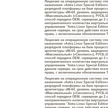
Лицензия на операционную систему сп
назначения «Astra Linux Special Edition»
разрядной платформы на базе процесс
архитектуры х86-64, уровень защищенн
«Максимальный» («Смоленск»), РУСБ.10
способ передачи OEM, серверная до 2 с
неограниченного количества виртуаль
управлением "Astra Linux Special Editi
данном сервере, на срок действия иск
права, с включенными обновлениями Ти
Лицензия на операционную систему сп
назначения «Astra Linux Special Edition»
разрядной платформы на базе процесс
архитектуры х86-64, уровень защищенн
«Максимальный» («Смоленск»), РУСБ.10
способ передачи OEM, серверная до 2 с
неограниченного количества виртуаль
управлением "Astra Linux Special Editi
данном сервере, на срок действия иск
права, с включенными обновлениями Ти
Лицензия на операционную систему сп
назначения «Astra Linux Special Edition»
разрядной платформы на базе процесс
архитектуры х86-64, уровень защищенн
«Максимальный» («Смоленск»), РУСБ.10
способ передачи OEM, серверная до 2 с
неограниченного количества виртуаль
управлением "Astra Linux Special Editi
данном сервере, на срок действия иск