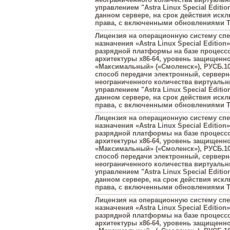
управлением "Astra Linux Special Editi
данном сервере, на срок действия иск
права, с включенными обновлениями Ти
Лицензия на операционную систему сп
назначения «Astra Linux Special Edition»
разрядной платформы на базе процесс
архитектуры х86-64, уровень защищенн
«Максимальный» («Смоленск»), РУСБ.10
способ передачи электронный, серверна
неограниченного количества виртуаль
управлением "Astra Linux Special Editi
данном сервере, на срок действия иск
права, с включенными обновлениями Ти
Лицензия на операционную систему сп
назначения «Astra Linux Special Edition»
разрядной платформы на базе процесс
архитектуры х86-64, уровень защищенн
«Максимальный» («Смоленск»), РУСБ.10
способ передачи электронный, серверна
неограниченного количества виртуаль
управлением "Astra Linux Special Editi
данном сервере, на срок действия иск
права, с включенными обновлениями Ти
Лицензия на операционную систему сп
назначения «Astra Linux Special Edition»
разрядной платформы на базе процесс
архитектуры х86-64, уровень защищенн