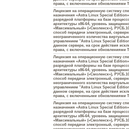
права, с включенными обновлениями Ти
Лицензия на операционную систему сп
назначения «Astra Linux Special Edition»
разрядной платформы на базе процесс
архитектуры х86-64, уровень защищенн
«Максимальный» («Смоленск»), РУСБ.10
способ передачи электронный, серверна
неограниченного количества виртуаль
управлением "Astra Linux Special Editi
данном сервере, на срок действия иск
права, с включенными обновлениями Ти
Лицензия на операционную систему сп
назначения «Astra Linux Special Edition»
разрядной платформы на базе процесс
архитектуры х86-64, уровень защищенн
«Максимальный» («Смоленск»), РУСБ.10
способ передачи электронный, серверна
неограниченного количества виртуаль
управлением "Astra Linux Special Editi
данном сервере, на срок действия иск
права, с включенными обновлениями Ти
Лицензия на операционную систему сп
назначения «Astra Linux Special Edition»
разрядной платформы на базе процесс
архитектуры х86-64, уровень защищенн
«Максимальный» («Смоленск»), РУСБ.10
способ передачи электронный, серверна
неограниченного количества виртуаль