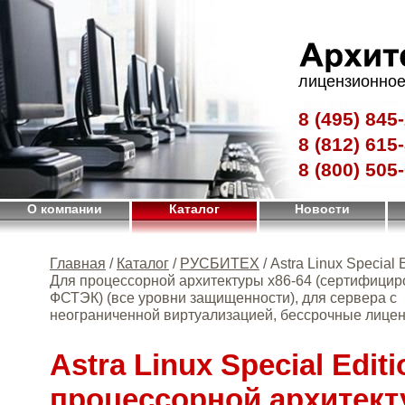
лицензионное
8 (495)
845-
8 (812)
615-
8 (800)
505-
О компании
Каталог
Новости
Главная
/
Каталог
/
РУСБИТЕХ
/ Astra Linux Special E
Для процессорной архитектуры х86-64 (сертифицир
ФСТЭК) (все уровни защищенности), для сервера с
неограниченной виртуализацией, бессрочные лице
Astra Linux Special Edit
процессорной архитект