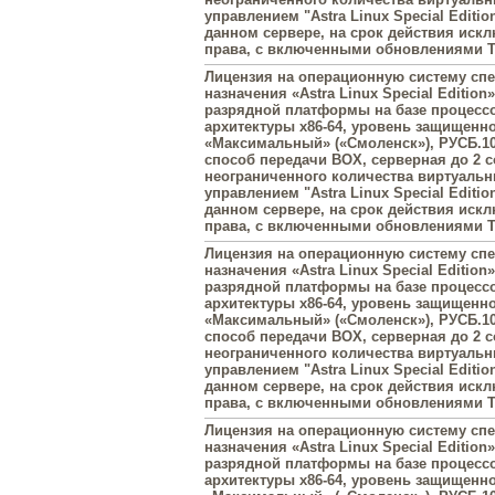
управлением "Astra Linux Special Editi
данном сервере, на срок действия иск
права, с включенными обновлениями Ти
Лицензия на операционную систему сп
назначения «Astra Linux Special Edition»
разрядной платформы на базе процесс
архитектуры х86-64, уровень защищенн
«Максимальный» («Смоленск»), РУСБ.10
способ передачи BOX, серверная до 2 с
неограниченного количества виртуаль
управлением "Astra Linux Special Editi
данном сервере, на срок действия иск
права, с включенными обновлениями Ти
Лицензия на операционную систему сп
назначения «Astra Linux Special Edition»
разрядной платформы на базе процесс
архитектуры х86-64, уровень защищенн
«Максимальный» («Смоленск»), РУСБ.10
способ передачи BOX, серверная до 2 с
неограниченного количества виртуаль
управлением "Astra Linux Special Editi
данном сервере, на срок действия иск
права, с включенными обновлениями Ти
Лицензия на операционную систему сп
назначения «Astra Linux Special Edition»
разрядной платформы на базе процесс
архитектуры х86-64, уровень защищенн