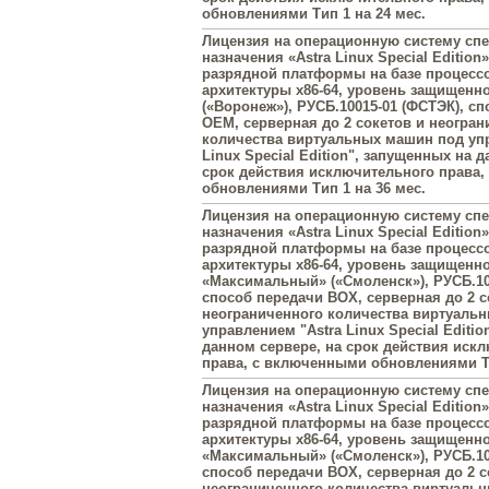
обновлениями Тип 1 на 24 мес.
Лицензия на операционную систему сп
назначения «Astra Linux Special Edition»
разрядной платформы на базе процесс
архитектуры х86-64, уровень защищенн
(«Воронеж»), РУСБ.10015-01 (ФСТЭК), с
OEM, серверная до 2 сокетов и неогран
количества виртуальных машин под упр
Linux Special Edition", запущенных на 
срок действия исключительного права
обновлениями Тип 1 на 36 мес.
Лицензия на операционную систему сп
назначения «Astra Linux Special Edition»
разрядной платформы на базе процесс
архитектуры х86-64, уровень защищенн
«Максимальный» («Смоленск»), РУСБ.10
способ передачи BOX, серверная до 2 с
неограниченного количества виртуаль
управлением "Astra Linux Special Editi
данном сервере, на срок действия иск
права, с включенными обновлениями Ти
Лицензия на операционную систему сп
назначения «Astra Linux Special Edition»
разрядной платформы на базе процесс
архитектуры х86-64, уровень защищенн
«Максимальный» («Смоленск»), РУСБ.10
способ передачи BOX, серверная до 2 с
неограниченного количества виртуаль