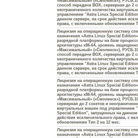
«Максимальный» («Смоленск»), РУСБ.10
способ передачи BOX, серверная до 2 с
неограниченного количества виртуаль
управлением "Astra Linux Special Editi
данном сервере, на срок действия иск
права, с включенными обновлениями Ти
Лицензия на операционную систему сп
назначения «Astra Linux Special Edition»
разрядной платформы на базе процесс
архитектуры х86-64, уровень защищенн
«Максимальный» («Смоленск»), РУСБ.10
способ передачи BOX, серверная до 2 с
неограниченного количества виртуаль
управлением "Astra Linux Special Editi
данном сервере, на срок действия иск
права, с включенными обновлениями Ти
Лицензия на операционную систему сп
назначения «Astra Linux Special Edition»
разрядной платформы на базе процесс
архитектуры х86-64, уровень защищенн
«Максимальный» («Смоленск»), РУСБ.10
серверная до 2 сокетов и неограниченн
виртуальных машин под управлением "A
Special Edition", запущенных на данном
действия исключительного права, с в
обновлениями Тип 2 на 12 мес.
Лицензия на операционную систему сп
назначения «Astra Linux Special Edition»