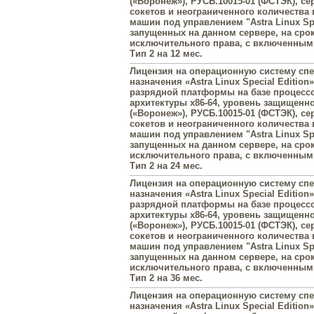
(«Воронеж»), РУСБ.10015-01 (ФСТЭК), се
сокетов и неограниченного количества
машин под управлением "Astra Linux Spe
запущенных на данном сервере, на сро
исключительного права, с включенны
Тип 2 на 12 мес.
Лицензия на операционную систему сп
назначения «Astra Linux Special Edition»
разрядной платформы на базе процесс
архитектуры х86-64, уровень защищенн
(«Воронеж»), РУСБ.10015-01 (ФСТЭК), се
сокетов и неограниченного количества
машин под управлением "Astra Linux Spe
запущенных на данном сервере, на сро
исключительного права, с включенны
Тип 2 на 24 мес.
Лицензия на операционную систему сп
назначения «Astra Linux Special Edition»
разрядной платформы на базе процесс
архитектуры х86-64, уровень защищенн
(«Воронеж»), РУСБ.10015-01 (ФСТЭК), се
сокетов и неограниченного количества
машин под управлением "Astra Linux Spe
запущенных на данном сервере, на сро
исключительного права, с включенны
Тип 2 на 36 мес.
Лицензия на операционную систему сп
назначения «Astra Linux Special Edition»