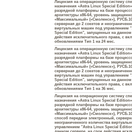
Лицензия на операционную систему сп
назначения «Astra Linux Special Edition»
разрядной платформы на базе процесс
архитектуры х86-64, уровень защищенн
«Максимальный» («Смоленск»), РУСБ.10
серверная до 2 сокетов и неограниченн
виртуальных машин под управлением "A
Special Edition", запущенных на данном
действия исключительного права, с в
обновлениями Тип 1 на 24 мес.
Лицензия на операционную систему сп
назначения «Astra Linux Special Edition»
разрядной платформы на базе процесс
архитектуры х86-64, уровень защищенн
«Максимальный» («Смоленск»), РУСБ.10
серверная до 2 сокетов и неограниченн
виртуальных машин под управлением "A
Special Edition", запущенных на данном
действия исключительного права, с в
обновлениями Тип 1 на 36 мес.
Лицензия на операционную систему сп
назначения «Astra Linux Special Edition»
разрядной платформы на базе процесс
архитектуры х86-64, уровень защищенн
«Максимальный» («Смоленск»), РУСБ.10
способ передачи электронный, серверна
неограниченного количества виртуаль
управлением "Astra Linux Special Editi
данном сервере, на срок действия иск