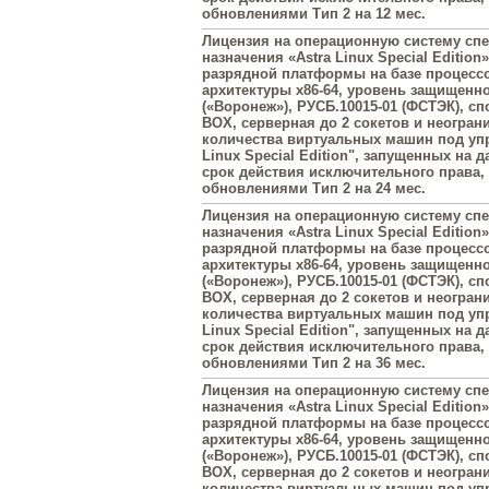
обновлениями Тип 2 на 12 мес.
Лицензия на операционную систему сп
назначения «Astra Linux Special Edition»
разрядной платформы на базе процесс
архитектуры х86-64, уровень защищенн
(«Воронеж»), РУСБ.10015-01 (ФСТЭК), с
BOX, серверная до 2 сокетов и неогран
количества виртуальных машин под упр
Linux Special Edition", запущенных на 
срок действия исключительного права
обновлениями Тип 2 на 24 мес.
Лицензия на операционную систему сп
назначения «Astra Linux Special Edition»
разрядной платформы на базе процесс
архитектуры х86-64, уровень защищенн
(«Воронеж»), РУСБ.10015-01 (ФСТЭК), с
BOX, серверная до 2 сокетов и неогран
количества виртуальных машин под упр
Linux Special Edition", запущенных на 
срок действия исключительного права
обновлениями Тип 2 на 36 мес.
Лицензия на операционную систему сп
назначения «Astra Linux Special Edition»
разрядной платформы на базе процесс
архитектуры х86-64, уровень защищенн
(«Воронеж»), РУСБ.10015-01 (ФСТЭК), с
BOX, серверная до 2 сокетов и неогран
количества виртуальных машин под упр