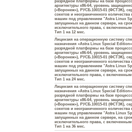
разрядной платформы на базе процесс
архитектуры х86-64, уровень защищенн
(«Воронеж»), РУСБ.10015-01 (ФСТЭК), се
сокетов и неограниченного количества
машин под управлением "Astra Linux Spe
запущенных на данном сервере, на сро
исключительного права, с включенны
Тип 1 на 12 мес.
Лицензия на операционную систему сп
назначения «Astra Linux Special Edition»
разрядной платформы на базе процесс
архитектуры х86-64, уровень защищенн
(«Воронеж»), РУСБ.10015-01 (ФСТЭК), се
сокетов и неограниченного количества
машин под управлением "Astra Linux Spe
запущенных на данном сервере, на сро
исключительного права, с включенны
Тип 1 на 24 мес.
Лицензия на операционную систему сп
назначения «Astra Linux Special Edition»
разрядной платформы на базе процесс
архитектуры х86-64, уровень защищенн
(«Воронеж»), РУСБ.10015-01 (ФСТЭК), се
сокетов и неограниченного количества
машин под управлением "Astra Linux Spe
запущенных на данном сервере, на сро
исключительного права, с включенны
Тип 1 на 36 мес.