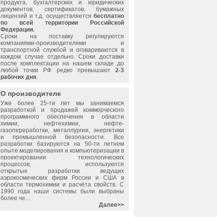
продукта, бухгалтерских и юридических
документов, сертификатов, бумажных
лицензий и т.д. осуществляется
бесплатно
по всей территории Российской
Федерации.
Сроки на поставку регулируются
компаниями-производителями и
транспортной службой и оговариваются в
каждом случае отдельно. Сроки доставки
после комплектации на нашем складе до
любой точки РФ редко превышают
2-3
рабочих дня
.
О производителе
Уже более 25-ти лет мы занимаемся
разработкой и продажей коммерческого
программного обеспечения в области
химии, нефтехимии, нефте-
газопереработки, металлургии, энергетики
и промышленной безопасности. Все
разработки базируются на 50-ти летнем
опыте моделирования и компьютеризации в
проектировании технологических
процессов, используются
открытые разработки ведущих
аэрокосмических фирм России и США в
области термохимии и расчёта свойств. С
1990 года наши системы были выбраны
более че...
Далее>>