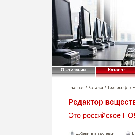
О компании
Каталог
Главная
/
Каталог
/
Технософт
/ 
Редактор вещест
Это российское ПО
Добавить в закладки
В