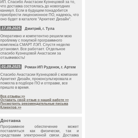
ИП. Спасибо Анастасии Кузнецовой за то,
что доставка состоялась до новогодних
каникул. Если в будущем понадобится
приобрести лицензионное ПО, надеюсь, что
оно будет в каталоге "Архитект Дизайн".
17.09.2025
Дмитрий, г. Тула
Оперативно и компетентно решили мою
проблему с покупкой программного
комплекса СМАРТ ЛЭП. Спустя неделю
установил. Все работает. Отдельное
спасибо Кузнецовой Анастасии за
отзывчивость!
01.09.2025
Роман ИП Руденок, г. Артем
Спасибо Анастасии Кузнецовой с компании
Архитект Дизайн, проконсультировала и
помогла в подборе ПО и отправке, все
пришло в время.
Все отзывы >>
Оставить свой отзыв о нашей работе >>
Посмотреть рекомендательные письма
Клиентов >>
Доставка
Программное обеспечение может
поставляться как физически, так и
средствами электронной связи. Доставка