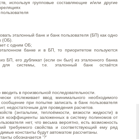
ств, используя групповые составляющие и/или другие
рреляциях
 пользователя
овать эталонный банк и банк пользователя (БП) как одно
 (ОБ).
ает с одним ОБ;
эталонном банке и в БП, то приоритетом пользуются
из БП, его дубликат (если он был) из эталонного банка
" для системы, т.е. эталонный банк остаётся
 вводить в произвольной последовательности.
ически отслеживает ввод минимального необходимого
 сообщение при попытке записать в банк пользователя
нт, недостаточным для проведения расчетов.
ойств (энтальпии, теплоёмкости, вязкости жидкости) в
ются коэффициенты заложенных в систему полиномов от
льзователя нет, что весьма вероятно, есть возможность
ний требуемого свойства и соответствующий ему ряд
одимые константы будут автоматом рассчитаны.
танты обозначается '?'