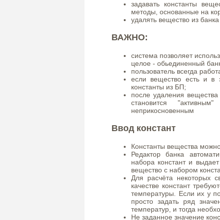
задавать константы веще
методы, основанные на ко
удалять вещество из банка
ВАЖНО:
система позволяет использ
целое - обьединенный банк
пользователь всегда работ
если вещество есть и в 
константы из БП;
после удаления вещества 
становится "активным
неприкосновенным
Ввод констант
Константы вещества можно
Редактор банка автомат
набора констант и выдает
вещество с набором конста
Для расчёта некоторых св
качестве констант требу
температуры. Если их у по
просто задать ряд значе
температур, и тогда необх
Не заданное значение конс