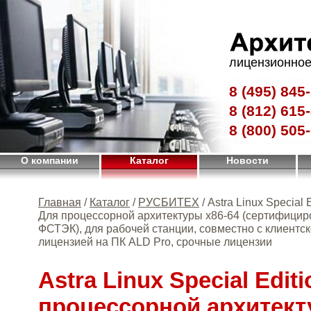
лицензионное
8 (495)
845-
8 (812)
615-
8 (800)
505-
О компании
Каталог
Новости
Главная
/
Каталог
/
РУСБИТЕХ
/ Astra Linux Special E
Для процессорной архитектуры х86-64 (сертифицир
ФСТЭК), для рабочей станции, совместно с клиентс
лицензией на ПК ALD Pro, срочные лицензии
Astra Linux Special Edit
процессорной архитект