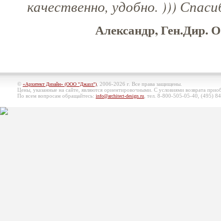
качественно, удобно. ))) Спаси
Александр, Ген.Дир. 
©
, 2006-2026 г. Все права защищены.
«Архитект Дизайн» (ООО "Джазл")
Цены, указанные на сайте, являются ориентировочными. С условиями возврата при
По всем вопросам обращайтесь:
, тел. 8-800-505-05-40, (495)
84
info@architect-design.ru