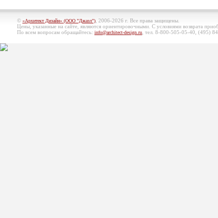
©
, 2006-2026 г. Все права защищены.
«Архитект Дизайн» (ООО "Джазл")
Цены, указанные на сайте, являются ориентировочными. С условиями возврата при
По всем вопросам обращайтесь:
, тел. 8-800-505-05-40, (495)
84
info@architect-design.ru