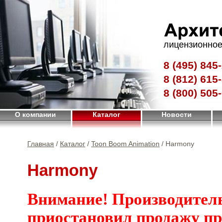
лицензионное
8 (495)
845-
8 (812)
615-
8 (800)
505-
О компании
Каталог
Новости
Главная
/
Каталог
/
Toon Boom Animation
/ Harmony
Harmony
Внимание! Производител
приостановил продажу п