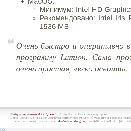
MacOS:
Минимум: Intel HD Graphic
Рекомендовано: Intel Iris
1536 MB
Очень быстро и оперативно в
программу Lumion. Сама про
очень простая, легко освоить.
©
, 2006-2026 г. Все права защищены.
«Архитект Дизайн» (ООО "Джазл")
Цены, указанные на сайте, являются ориентировочными. С условиями возврата при
По всем вопросам обращайтесь:
, тел. 8-800-505-05-40, (495)
84
info@architect-design.ru