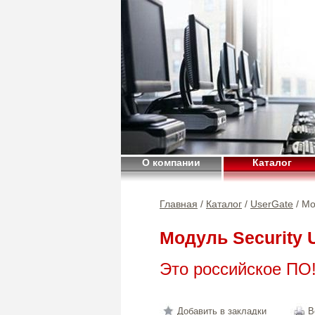
О компании
Каталог
Главная
/
Каталог
/
UserGate
/ Мо
Модуль Security 
Это российское ПО
Добавить в закладки
В