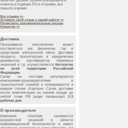
Архитект Дизайн, проконсультировала и
помогла в подборе ПО и отправке, все
пришло в время.
Все отзывы >>
Оставить свой отзыв о нашей работе >>
Посмотреть рекомендательные письма
Клиентов >>
Доставка
Программное обеспечение может
поставляться как физически, так и
средствами электронной связи. Доставка
продукта, бухгалтерских и юридических
документов, сертификатов, бумажных
лицензий и т.д. осуществляется
бесплатно
по всей территории Российской
Федерации.
Сроки на поставку регулируются
компаниями-производителями и
транспортной службой и оговариваются в
каждом случае отдельно. Сроки доставки
после комплектации на нашем складе до
любой точки РФ редко превышают
2-3
рабочих дня
.
О производителе
Компания
UserGate
занимается
разработкой решений в области
информационной безопасности и имеет