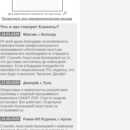
Для увеличения нажмите на картинку
Посмотреть все рекомендательные письма
Что о нас говорят Клиенты?
16.01.2026
Максим, г. Вологда
От всей души благодарю за возможность
приобретения профессионального
программного обеспечения простым
человеком без необходимости открывать
ИП. Спасибо Анастасии Кузнецовой за то,
что доставка состоялась до новогодних
каникул. Если в будущем понадобится
приобрести лицензионное ПО, надеюсь, что
оно будет в каталоге "Архитект Дизайн".
17.09.2025
Дмитрий, г. Тула
Оперативно и компетентно решили мою
проблему с покупкой программного
комплекса СМАРТ ЛЭП. Спустя неделю
установил. Все работает. Отдельное
спасибо Кузнецовой Анастасии за
отзывчивость!
01.09.2025
Роман ИП Руденок, г. Артем
Спасибо Анастасии Кузнецовой с компании