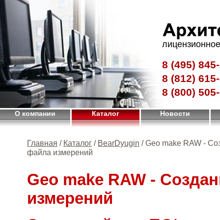
лицензионное
8 (495)
845-
8 (812)
615-
8 (800)
505-
О компании
Каталог
Новости
Главная
/
Каталог
/
BearDyugin
/ Geo make RAW - Со
файла измерений
Geo make RAW - Созда
измерений