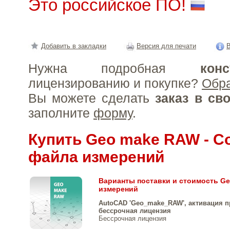
Это российское ПО!
Добавить в закладки
Версия для печати
В
Нужна подробная
конс
лицензированию и покупке?
Обр
Вы можете сделать
заказ в св
заполните
форму
.
Купить Geo make RAW - С
файла измерений
Варианты поставки и стоимость Ge
измерений
AutoCAD 'Geo_make_RAW', активация 
бессрочная лицензия
Бессрочная лицензия