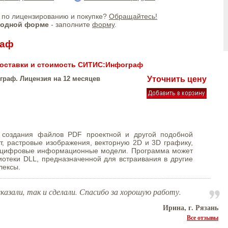
по лицензированию и покупке?
Обращайтесь!
бодной форме
- заполните
форму
.
раф
оставки и стоимость СИТИС:Инфограф
раф. Лицензия на 12 месяцев
Уточнить цену
 создания файлов PDF проектной и другой подобной
т, растровые изображения, векторную 2D и 3D графику,
 цифровые информационные модели. Программа может
иотеки DLL, предназначенной для встраивания в другие
лексы.
казали, так и сделали. Спасибо за хорошую работу.
Ирина, г. Рязань
Все отзывы