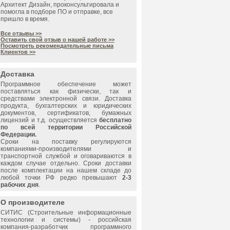
Архитект Дизайн, проконсультировала и
помогла в подборе ПО и отправке, все
пришло в время.
Все отзывы >>
Оставить свой отзыв о нашей работе >>
Посмотреть рекомендательные письма
Клиентов >>
Доставка
Программное обеспечение может
поставляться как физически, так и
средствами электронной связи. Доставка
продукта, бухгалтерских и юридических
документов, сертификатов, бумажных
лицензий и т.д. осуществляется
бесплатно
по всей территории Российской
Федерации.
Сроки на поставку регулируются
компаниями-производителями и
транспортной службой и оговариваются в
каждом случае отдельно. Сроки доставки
после комплектации на нашем складе до
любой точки РФ редко превышают
2-3
рабочих дня
.
О производителе
СИТИС
(Строительные информационные
технологии и системы) - российская
компания-разработчик программного