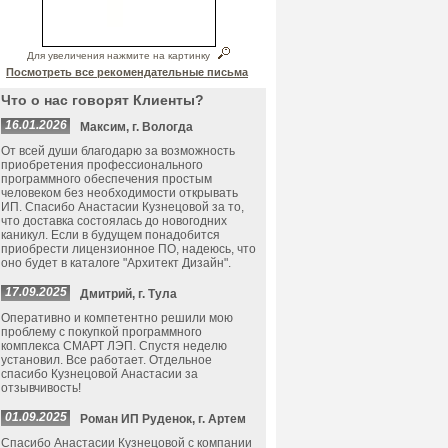
Для увеличения нажмите на картинку
Посмотреть все рекомендательные письма
Что о нас говорят Клиенты?
16.01.2026
Максим, г. Вологда
От всей души благодарю за возможность
приобретения профессионального
программного обеспечения простым
человеком без необходимости открывать
ИП. Спасибо Анастасии Кузнецовой за то,
что доставка состоялась до новогодних
каникул. Если в будущем понадобится
приобрести лицензионное ПО, надеюсь, что
оно будет в каталоге "Архитект Дизайн".
17.09.2025
Дмитрий, г. Тула
Оперативно и компетентно решили мою
проблему с покупкой программного
комплекса СМАРТ ЛЭП. Спустя неделю
установил. Все работает. Отдельное
спасибо Кузнецовой Анастасии за
отзывчивость!
01.09.2025
Роман ИП Руденок, г. Артем
Спасибо Анастасии Кузнецовой с компании