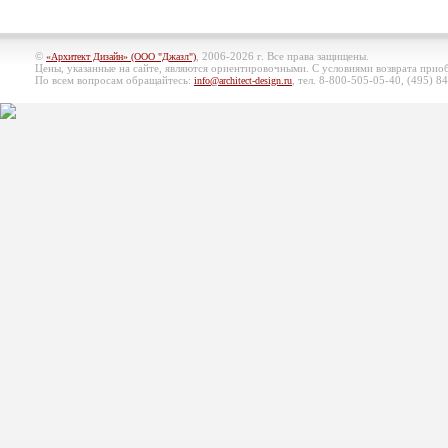
©
, 2006-2026 г. Все права защищены.
«Архитект Дизайн» (ООО "Джазл")
Цены, указанные на сайте, являются ориентировочными. С условиями возврата при
По всем вопросам обращайтесь:
, тел. 8-800-505-05-40, (495)
84
info@architect-design.ru