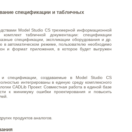
вание спецификации и табличных
едствами Model Studio CS трехмерной информационной
 комплект табличной документации: спецификации
казные спецификации, экспликации оборудования и др.
ю в автоматическом режиме, пользователю необходимо
он и формат приложения, в которое будет выгружен
 и спецификации, создаваемые в Model Studio CS
олностью интегрированы в единую среду комплексного
логии CADLib Проект. Совместная работа в единой базе
ести к минимуму ошибки проектирования и повысить
лей.
других продуктов аналогов.
вания