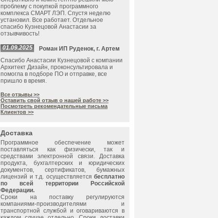
проблему с покупкой программного
комплекса СМАРТ ЛЭП. Спустя неделю
установил. Все работает. Отдельное
спасибо Кузнецовой Анастасии за
отзывчивость!
01.09.2025
Роман ИП Руденок, г. Артем
Спасибо Анастасии Кузнецовой с компании
Архитект Дизайн, проконсультировала и
помогла в подборе ПО и отправке, все
пришло в время.
Все отзывы >>
Оставить свой отзыв о нашей работе >>
Посмотреть рекомендательные письма
Клиентов >>
Доставка
Программное обеспечение может
поставляться как физически, так и
средствами электронной связи. Доставка
продукта, бухгалтерских и юридических
документов, сертификатов, бумажных
лицензий и т.д. осуществляется
бесплатно
по всей территории Российской
Федерации.
Сроки на поставку регулируются
компаниями-производителями и
транспортной службой и оговариваются в
каждом случае отдельно. Сроки доставки