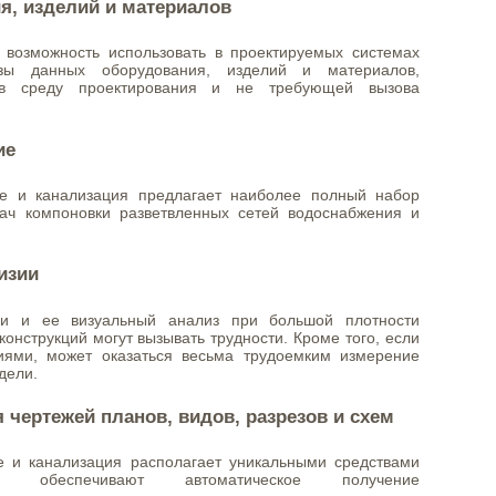
я, изделий и материалов
 возможность использовать в проектируемых системах
зы данных оборудования, изделий и материалов,
 в среду проектирования и не требующей вызова
ие
ие и канализация предлагает наиболее полный набор
ач компоновки разветвленных сетей водоснабжения и
изии
ли и ее визуальный анализ при большой плотности
конструкций могут вызывать трудности. Кроме того, если
иями, может оказаться весьма трудоемким измерение
дели.
 чертежей планов, видов, разрезов и схем
е и канализация располагает уникальными средствами
ые обеспечивают автоматическое получение