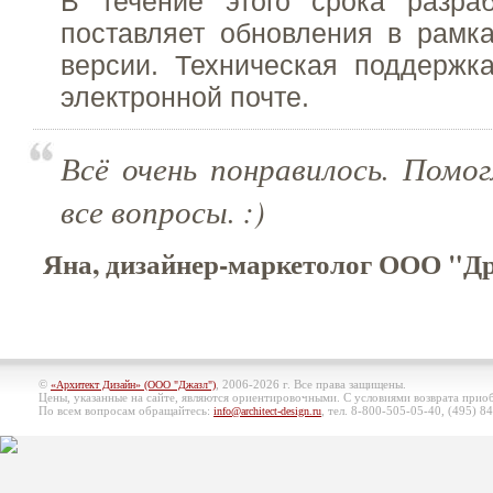
В течение этого срока разраб
поставляет обновления в рамк
версии. Техническая поддержк
электронной почте.
Всё очень понравилось. Помо
все вопросы. :)
Яна, дизайнер-маркетолог ООО "Др
©
, 2006-2026 г. Все права защищены.
«Архитект Дизайн» (ООО "Джазл")
Цены, указанные на сайте, являются ориентировочными. С условиями возврата при
По всем вопросам обращайтесь:
, тел. 8-800-505-05-40, (495)
84
info@architect-design.ru