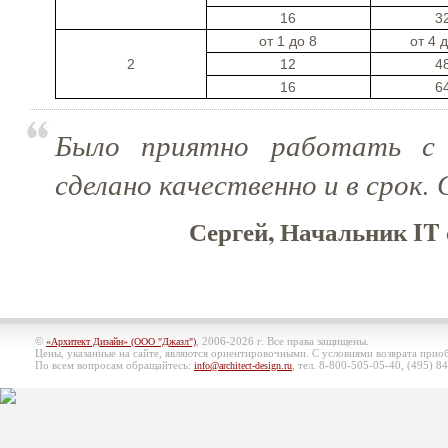
16
3
от 1 до 8
от 4 
2
12
4
16
6
Было приятно работать с
сделано качественно и в срок.
Сергей, Начальник IT 
©
, 2006-2026 г. Все права защищены.
«Архитект Дизайн» (ООО "Джазл")
Цены, указанные на сайте, являются ориентировочными. С условиями возврата при
По всем вопросам обращайтесь:
, тел. 8-800-505-05-40, (495)
84
info@architect-design.ru