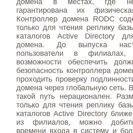
домена в местах, где н
гарантирована их физическа
Контроллер домена RODC сод
только для чтения реплику ба
каталогов Active Directory д
домена. До выпуска нас
пользователи в филиалах
возможности обеспечить дол
безопасность контроллера дом
проходить проверку подлинност
домена через глобальную сеть. 
такой путь нерационален. Раз
только для чтения реплику ба
каталогов Active Directory ближ
из филиалов, можно добит
времени входа в систему и бо