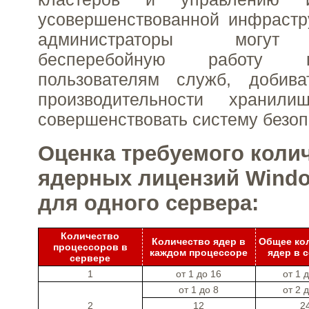
усовершенствованной инфрастр
администраторы могут 
бесперебойную работу пр
пользователям служб, добив
производительности храни
совершенствовать систему безоп
Оценка требуемого колич
ядерных лицензий Windo
для одного сервера:
Количество
Количество ядер в
Общее ко
процессоров в
каждом процессоре
ядер в 
сервере
1
от 1 до 16
от 1 
от 1 до 8
от 2 
2
12
2