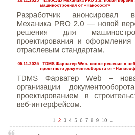
20.11.2025
nanoCAD Механика PRO 2.0: новая версия
машиностроения от «Нанософт»
Разработчик анонсировал 
Механика PRO 2.0 — новой вер
решения для машиностро
проектирования и оформления 
отраслевым стандартам.
05.11.2025
TDMS Фарватер Web: новое решение с ве
проектного документооборота от «Нанософ
TDMS Фарватер Web – нова
организации документооборо
проектированием в строительс
веб-интерфейсом.
1
2
3
4
5
6
7
8
9
10
...