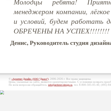
Молодцы ребята! Прият
менеджером компании, лёгкое
и условий, будем работать 
ОБРЕЧЕНЫ НА УСПЕХ!!!!!!!!
Денис, Руководитель студия дизай
©
, 2006-2026 г. Все права защищены.
«Архитект Дизайн» (ООО "Джазл")
Цены, указанные на сайте, являются ориентировочными. С условиями возврата при
По всем вопросам обращайтесь:
, тел. 8-800-505-05-40, (495)
84
info@architect-design.ru