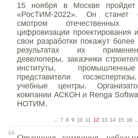
15 ноября в Москве пройдет
«РосТИМ-2022». Он станет
смотром отечественных
цифровизации проектирования и
свои разработки покажут более 
результатах их примене
девелоперы, заказчики строител
институты, промышленны
представители госэкспертизы
учебные центры. Организа
компании АСКОН и Renga Softwa
НОТИМ.
...
7
8
9
10
11
12
13
14
15
16
..
Отличная компания, небольш