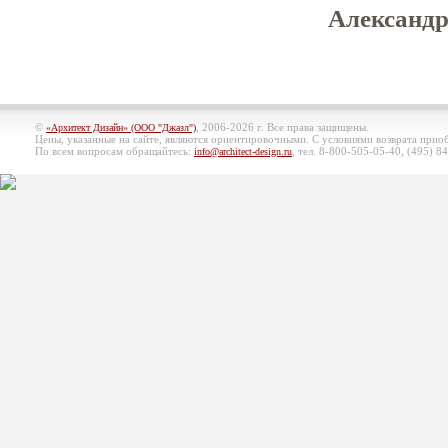
Александр
©
, 2006-2026 г. Все права защищены.
«Архитект Дизайн» (ООО "Джазл")
Цены, указанные на сайте, являются ориентировочными. С условиями возврата при
По всем вопросам обращайтесь:
, тел. 8-800-505-05-40, (495)
84
info@architect-design.ru