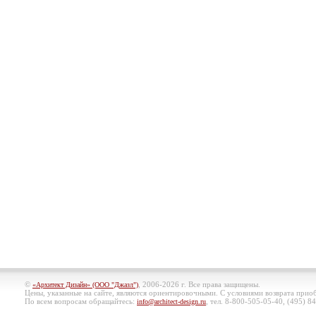
©
, 2006-2026 г. Все права защищены.
«Архитект Дизайн» (ООО "Джазл")
Цены, указанные на сайте, являются ориентировочными. С условиями возврата при
По всем вопросам обращайтесь:
, тел. 8-800-505-05-40, (495)
84
info@architect-design.ru