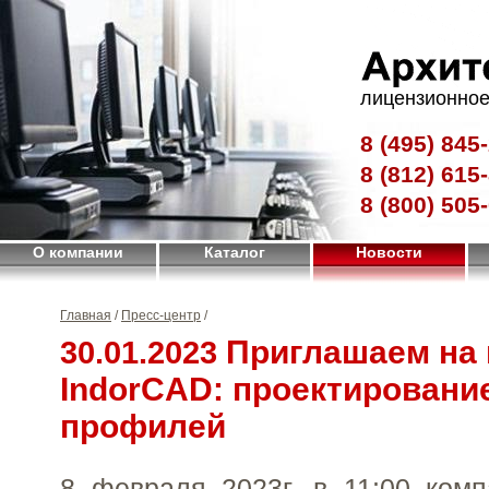
лицензионное
8 (495)
845-
8 (812)
615-
8 (800)
505-
О компании
Каталог
Новости
Главная
/
Пресс-центр
/
Приглашаем на 
30.01.2023
IndorCAD: проектировани
профилей
8 февраля 2023г. в 11:00 ком