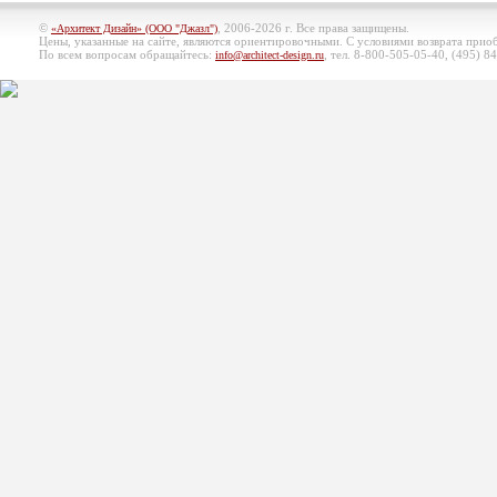
©
, 2006-2026 г. Все права защищены.
«Архитект Дизайн» (ООО "Джазл")
Цены, указанные на сайте, являются ориентировочными. С условиями возврата при
По всем вопросам обращайтесь:
, тел. 8-800-505-05-40, (495)
84
info@architect-design.ru