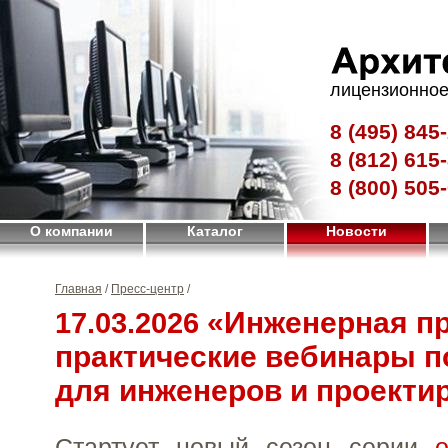
лицензионное
8 (495)
845-
8 (812)
615-
8 (800)
505-
О компании
Каталог
Новости
Главная
/
Пресс-центр
/
«Инженерная пр
17.03.2026
практические вебинары 
для инженеров и проекти
Стартует новый сезон серии