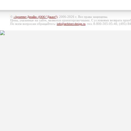
©
, 2006-2026 г. Все права защищены.
«Архитект Дизайн» (ООО "Джазл")
Цены, указанные на сайте, являются ориентировочными. С условиями возврата при
По всем вопросам обращайтесь:
, тел. 8-800-505-05-40, (495)
84
info@architect-design.ru