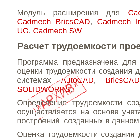
Модуль расширения для
Ca
Cadmech BricsCAD
,
Cadmech In
UG
,
Cadmech SW
Расчет трудоемкости про
Программа предназначена для 
оценки трудоемкости создания 
системах
AutoCAD
,
BricsCAD
SOLIDWORKS
.
Определение трудоемкости соз
осуществляется на основе учет
построений, созданных в данном
Оценка трудоемкости создания 