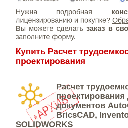
Нужна подробная
конс
лицензированию и покупке?
Обр
Вы можете сделать
заказ в св
заполните
форму
.
Купить Расчет трудоемко
проектирования
Расчет трудоемк
проектирования 
документов Aut
BricsCAD, Invento
SOLIDWORKS