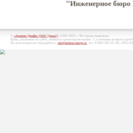
"Инженерное бюро 
©
, 2006-2026 г. Все права защищены.
«Архитект Дизайн» (ООО "Джазл")
Цены, указанные на сайте, являются ориентировочными. С условиями возврата при
По всем вопросам обращайтесь:
, тел. 8-800-505-05-40, (495)
84
info@architect-design.ru