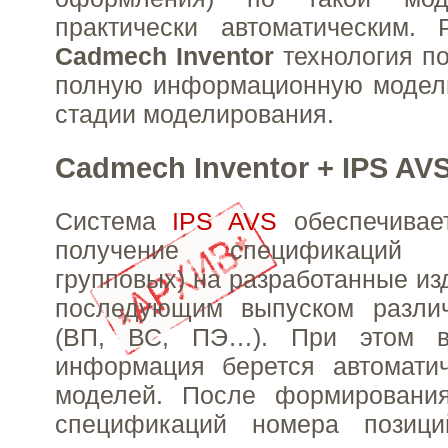
практически автоматическим. 
Cadmech Inventor
технология по
полную информационную модель
стадии моделирования.
Cadmech Inventor + IPS AV
Система
IPS AVS
обеспечивае
получение спецификаций
групповых) на разработанные из
последующим выпуском разли
(ВП, ВС, ПЭ…). При этом в
информация берется автоматич
моделей. После формировани
спецификаций номера позици