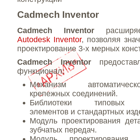
Cadmech Inventor
Cadmech Inventor
расширяе
Autodesk Inventor
, позволяя зна
проектирование 3-х мерных конс
Cadmech Inventor
предостав
функционал:
Механизм автоматичес
крепежных соединений.
Библиотеки типовых к
элементов и стандартных изд
Модуль проектирования дет
зубчатых передач.
Модуль проектирования 