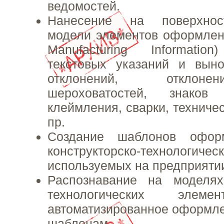
ведомостей.
Нанесение на поверхнос
модели элементов оформлени
Manufacturing Informati
текстовых указаний и выно
отклонений, отклон
шероховатостей, знаков
клеймления, сварки, техниче
пр.
Cоздание шаблонов офор
конструкторско-технологич
используемых на предприяти
Распознавание на моделях 
технологических эл
автоматизированное оформл
шаблонам.