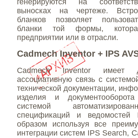
генерируются на соответст
выносках на чертеже. Встро
бланков позволяет пользова
бланки той формы, котор
предприятии или в отрасли.
Cadmech Inventor + IPS AVS
Cadmech Inventor имеет д
ассоциативную связь с системо
технической документации, инфо
изделия и документооборо
системой автоматизирова
спецификаций и ведомостей 
образом используя все преиму
интеграции систем IPS Search, C