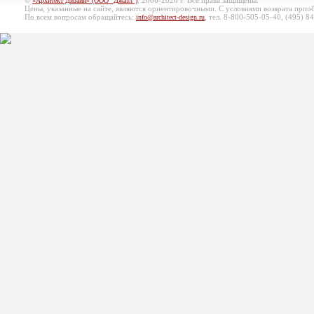
©
, 2006-2026 г. Все права защищены.
«Архитект Дизайн» (ООО "Джазл")
Цены, указанные на сайте, являются ориентировочными. С условиями возврата при
По всем вопросам обращайтесь:
, тел. 8-800-505-05-40, (495)
84
info@architect-design.ru