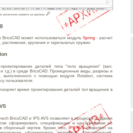
я увеличения нажмите на картинку
g
 BricsCAD может использоваться модуль
Spring
- расчет
, растяжения, кручения и тарельчатых пружин.
ion
проектирование деталей типа "тело вращения" (вал,
 и т.д.) в среде BricsCAD. Проекционные виды, разрезы и
, выполненного с помощью модуля Rotation, система
су пользователя.
ускоряет время проектирования деталей тел вращения в
AVS
ech BricsCAD и IPS AVS позволяет в процессе создания
чески сформировать спецификацию и на основании ее
 в сборочный чертеж. Кроме того,
IPS AVS
позволяет на
оматически сформировать ведомость спецификаций,