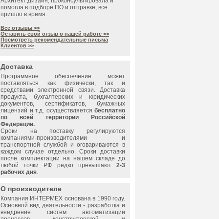
Архитект Дизайн, проконсультировала и
помогла в подборе ПО и отправке, все
пришло в время.
Все отзывы >>
Оставить свой отзыв о нашей работе >>
Посмотреть рекомендательные письма
Клиентов >>
Доставка
Программное обеспечение может
поставляться как физически, так и
средствами электронной связи. Доставка
продукта, бухгалтерских и юридических
документов, сертификатов, бумажных
лицензий и т.д. осуществляется
бесплатно
по всей территории Российской
Федерации.
Сроки на поставку регулируются
компаниями-производителями и
транспортной службой и оговариваются в
каждом случае отдельно. Сроки доставки
после комплектации на нашем складе до
любой точки РФ редко превышают
2-3
рабочих дня
.
О производителе
Компания ИНТЕРМЕХ основана в 1990 году.
Основной вид деятельности - разработка и
внедрение систем автоматизации