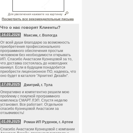
Для увеличения нажмите на картинку
Посмотреть все рекомендательные письма
Что о нас говорят Клиенты?
16.01.2026
Максим, г. Вологда
От всей души благодарю за возможность
приобретения профессионального
программного обеспечения простым
человеком без необходимости открывать
ИП. Спасибо Анастасии Кузнецовой за то,
что доставка состоялась до новогодних
каникул. Если в будущем понадобится
приобрести лицензионное ПО, надеюсь, что
оно будет в каталоге "Архитект Дизайн".
17.09.2025
Дмитрий, г. Тула
Оперативно и компетентно решили мою
проблему с покупкой программного
комплекса СМАРТ ЛЭП. Спустя неделю
установил. Все работает. Отдельное
спасибо Кузнецовой Анастасии за
отзывчивость!
01.09.2025
Роман ИП Руденок, г. Артем
Спасибо Анастасии Кузнецовой с компании