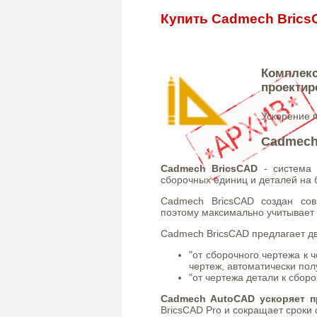
Купить Cadmech Bric
Комплекс
проектир
Ускорение 
Cadmech
Cadmech BricsCAD
- система а
сборочных единиц и деталей на б
Cadmech BricsCAD создан сов
поэтому максимально учитывает 
Cadmech BricsCAD предлагает дв
"от сборочного чертежа к ч
чертеж, автоматически пол
"от чертежа детали к сбор
Cadmech AutoCAD ускоряет п
BricsCAD Pro и сокращает сроки 