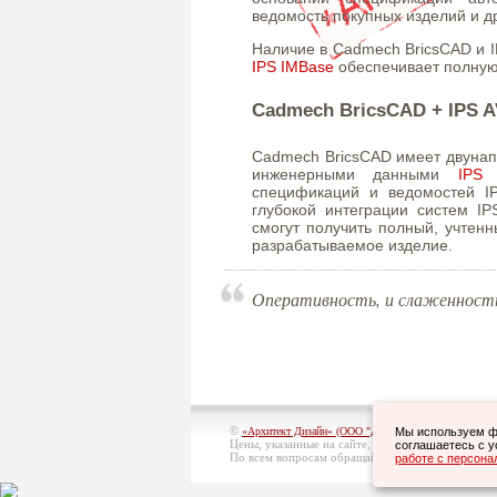
ведомость покупных изделий и д
Наличие в Cadmech BricsCAD и 
IPS IMBase
обеспечивает полную
Cadmech BricsCAD + IPS A
Cadmech BricsCAD имеет двунап
инженерными данными
IPS 
спецификаций и ведомостей I
глубокой интеграции систем IP
смогут получить полный, учтенн
разрабатываемое изделие.
Оперативность, и слаженность
©
, 2006-2026 г. 
«Архитект Дизайн» (ООО "Джазл")
Мы используем фа
Цены, указанные на сайте, являются ориентиров
соглашаетесь с у
По всем вопросам обращайтесь:
работе с персон
info@architect-desig