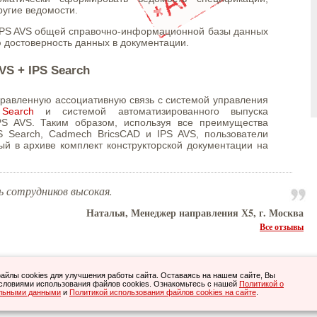
ругие ведомости.
IPS AVS общей справочно-информационной базы данных
 достоверность данных в документации.
VS + IPS Search
равленную ассоциативную связь с системой управления
Search
и системой автоматизированного выпуска
PS AVS. Таким образом, используя все преимущества
S Search, Cadmech BricsCAD и IPS AVS, пользователи
ый в архиве комплект конструкторской документации на
 сотрудников высокая.
Наталья, Менеджер направления Х5, г. Москва
Все отзывы
Все права защищены.
йлы cookies для улучшения работы сайта. Оставаясь на нашем сайте, Вы
очными. С условиями возврата приобретенного ПО Вы можете ознакомиться
.
словиями использования файлов cookies. Ознакомьтесь с нашей
Политикой о
здесь
, тел. 8-800-505-05-40, (495)
845-20-40
, (812)
615-81-20
.
альными данными
n.ru
и
Политикой использования файлов cookies на сайте
.