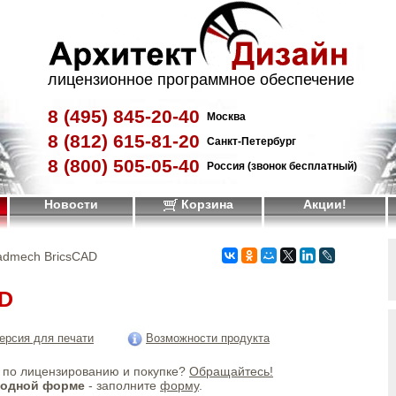
лицензионное программное обеспечение
8 (495)
845-20-40
Москва
8 (812)
615-81-20
Санкт-Петербург
8 (800)
505-05-40
Россия (звонок бесплатный)
Новости
Корзина
Акции!
admech BricsCAD
AD
ерсия для печати
Возможности продукта
по лицензированию и покупке?
Обращайтесь!
бодной форме
- заполните
форму
.