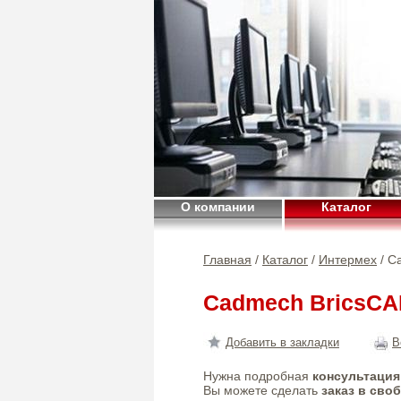
О компании
Каталог
Главная
/
Каталог
/
Интермех
/ C
Cadmech BricsC
Добавить в закладки
В
Нужна подробная
консультация
Вы можете сделать
заказ в сво