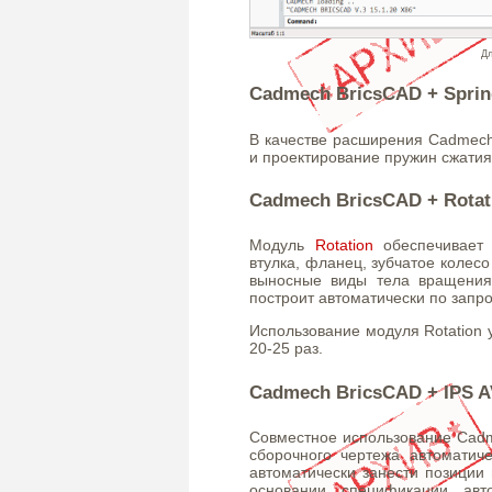
Дл
Cadmech BricsCAD + Sprin
В качестве расширения Cadmech
и проектирование пружин сжатия
Cadmech BricsCAD + Rotat
Модуль
Rotation
обеспечивает 
втулка, фланец, зубчатое колесо
выносные виды тела вращения
построит автоматически по запро
Использование модуля Rotation 
20-25 раз.
Cadmech BricsCAD + IPS 
Совместное использование Cadm
сборочного чертежа автомати
автоматически занести позиции
основании спецификации авт