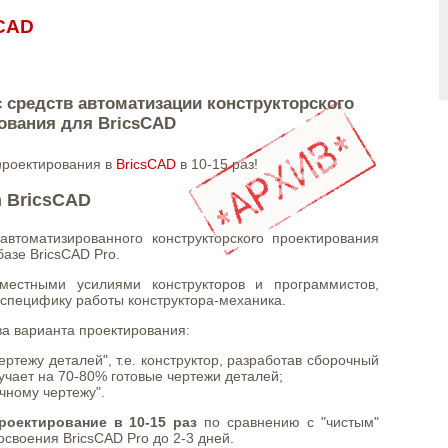
sCAD
 средств автоматизации конструкторского
ования для BricsCAD
проектирования в
BricsCAD
в 10-15 раз!
 BricsCAD
втоматизированного конструкторского проектирования
азе BricsCAD Pro.
местными усилиями конструкторов и программистов,
специфику работы конструктора-механика.
а варианта проектирования:
ертежу деталей", т.е. конструктор, разработав сборочный
учает на 70-80% готовые чертежи деталей;
очному чертежу".
роектирование в 10-15 раз
по сравнению с "чистым"
освоения BricsCAD Pro до 2-3 дней.