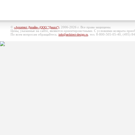
©
, 2006-2026 г. Все права защищены.
«Архитект Дизайн» (ООО "Джазл")
Цены, указанные на сайте, являются ориентировочными. С условиями возврата при
По всем вопросам обращайтесь:
, тел. 8-800-505-05-40, (495)
84
info@architect-design.ru