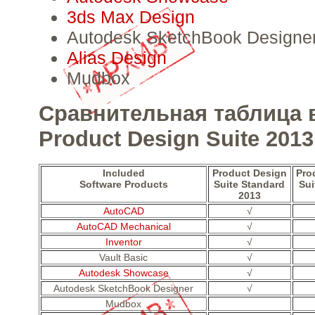
3ds Max Design
Autodesk SketchBook Designe
Alias Design
Mudbox
Сравнительная таблица 
Product Design Suite 2013
Included
Product Design
Pro
Software Products
Suite Standard
Su
2013
AutoCAD
√
AutoCAD Mechanical
√
Inventor
√
Vault Basic
√
Autodesk Showcase
√
Autodesk SketchBook Designer
√
Mudbox