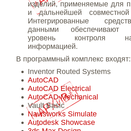
изделий, применяемые для п
и дальнейшей совместной
Интегрированные средст
данными обеспечивают 
уровень контроля н
информацией.
В программный комплекс входят:
Inventor Routed Systems
AutoCAD
AutoCAD Electrical
AutoCAD Mechanical
Vault Basic
Navisworks Simulate
Autodesk Showcase
3ds Max Design