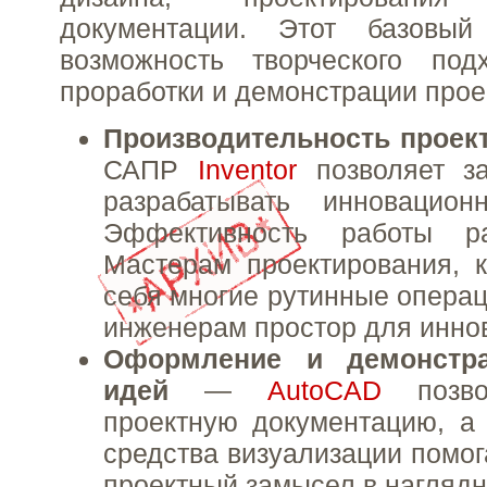
документации. Этот базовый
возможность творческого по
проработки и демонстрации прое
Производительность прое
САПР
Inventor
позволяет за
разрабатывать инновацион
Эффективность работы ра
Мастерам проектирования, 
себя многие рутинные операц
инженерам простор для инно
Оформление и демонстра
идей
—
AutoCAD
позвол
проектную документацию, а
средства визуализации помог
проектный замысел в нагляд