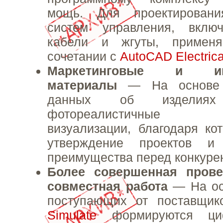
мощь. Для проектировани
систем управления, вкл
кабели и жгуты, примен
сочетании с
AutoCAD Electrica
Маркетинговые и ин
материалы
— На основе 
данных об изделиях
фотореалистичные и
визуализации, благодаря ко
утверждение проектов и 
преимущества перед конкуре
Более совершенная прове
совместная работа
— На ос
поступающих от поставщи
Simulate
формируются ци