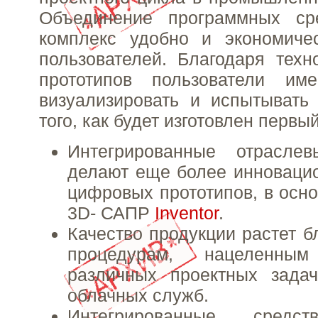
Объединение программных ср
комплекс удобно и экономиче
пользователей. Благодаря тех
прототипов пользователи им
визуализировать и испытывать
того, как будет изготовлен первы
Интегрированные отрасле
делают еще более инноваци
цифровых прототипов, в осно
3D- САПР
Inventor
.
Качество продукции растет б
процедурам, нацеленн
различных проектных зада
облачных служб.
Интегрированные средст