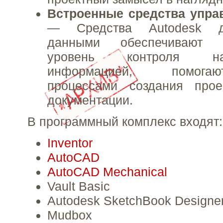
Встроенные средства упр
— Средства Autodesk д
данными обеспечивают 
уровень контроля н
информацией, помога
процессами создания про
документации.
В программный комплекс входят:
Inventor
AutoCAD
AutoCAD Mechanical
Vault Basic
Autodesk SketchBook Designe
Mudbox