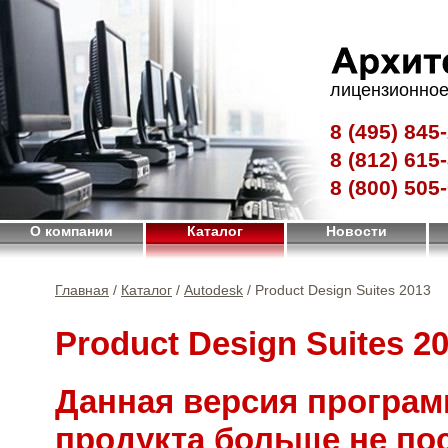
лицензионное
8 (495)
845-
8 (812)
615-
8 (800)
505-
О компании
Каталог
Новости
Главная
/
Каталог
/
Autodesk
/ Product Design Suites 2013
Product Design Suites 2
Данная версия програм
продукта больше не по