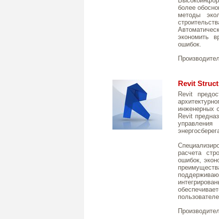
Высокоинфо
более обосно
методы экол
строительс
Автоматич
экономить в
ошибок.
Производите
Revit Struc
Revit предо
архитектурно
инженерных с
Revit предна
управления
энергосберег
Специализир
расчета стр
ошибок, экон
преимущес
поддержив
интегрирова
обеспечива
пользователе
Производите