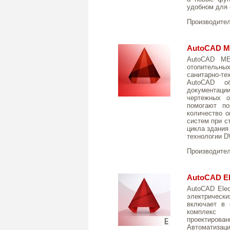
удобном для 
Производите
AutoCAD M
AutoCAD ME
отопительн
санитарно-те
AutoCAD об
документаци
чертежных о
помогают по
количество о
систем при с
цикла здания
технологии 
Производите
AutoCAD Ele
AutoCAD Elec
электрически
включает в 
комплекс 
проектирова
Автоматиз