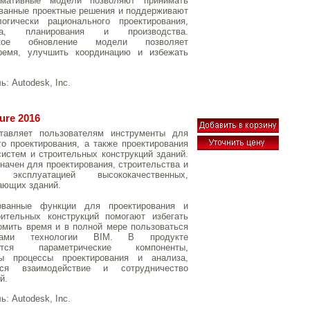
рмативные модели позволяют принимать
ванные проектные решения и поддерживают
огически рационального проектирования,
тва, планирования и производства.
еское обновление модели позволяет
ремя, улучшить координацию и избежать
ль:
Autodesk, Inc.
ture 2016
ставляет пользователям инструменты для
го проектирования, а также проектирования
истем и строительных конструкций зданий.
значен для проектирования, строительства и
 эксплуатацией высококачественных,
ающих зданий.
ованные функции для проектирования и
оительных конструкций помогают избегать
омить время и в полной мере пользоваться
твами технологии BIM. В продукте
аются параметрические компоненты,
ны процессы проектирования и анализа,
ется взаимодействие и сотрудничество
й.
ль:
Autodesk, Inc.