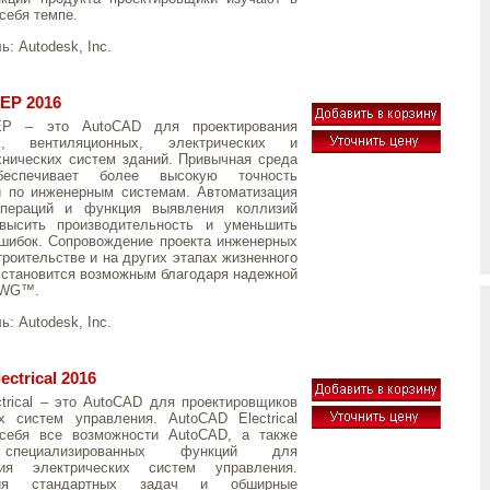
себя темпе.
ль:
Autodesk, Inc.
EP 2016
P – это AutoCAD для проектирования
ых, вентиляционных, электрических и
хнических систем зданий. Привычная среда
еспечивает более высокую точность
и по инженерным системам. Автоматизация
пераций и функция выявления коллизий
высить производительность и уменьшить
шибок. Сопровождение проекта инженерных
троительстве и на других этапах жизненного
 становится возможным благодаря надежной
DWG™.
ль:
Autodesk, Inc.
ctrical 2016
trical – это AutoCAD для проектировщиков
х систем управления. AutoCAD Electrical
себя все возможности AutoCAD, а также
специализированных функций для
ния электрических систем управления.
ация стандартных задач и обширные