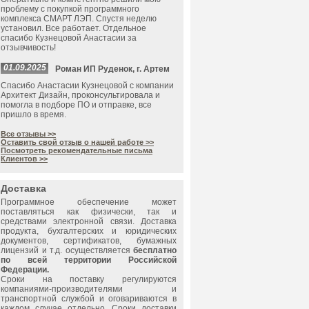
проблему с покупкой программного
комплекса СМАРТ ЛЭП. Спустя неделю
установил. Все работает. Отдельное
спасибо Кузнецовой Анастасии за
отзывчивость!
01.09.2025
Роман ИП Руденок, г. Артем
Спасибо Анастасии Кузнецовой с компании
Архитект Дизайн, проконсультировала и
помогла в подборе ПО и отправке, все
пришло в время.
Все отзывы >>
Оставить свой отзыв о нашей работе >>
Посмотреть рекомендательные письма
Клиентов >>
Доставка
Программное обеспечение может
поставляться как физически, так и
средствами электронной связи. Доставка
продукта, бухгалтерских и юридических
документов, сертификатов, бумажных
лицензий и т.д. осуществляется
бесплатно
по всей территории Российской
Федерации.
Сроки на поставку регулируются
компаниями-производителями и
транспортной службой и оговариваются в
каждом случае отдельно. Сроки доставки