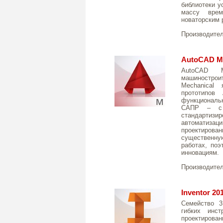
библиотеки у
массу врем
новаторским 
Производите
AutoCAD Me
AutoCAD 
машиностро
Mechanical
прототипов
функциональн
САПР – с 
стандарти
автоматиз
проектирова
существенн
работах, по
инновациям.
Производите
Inventor 20
Семейство 3
гибких инст
проектиро