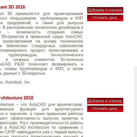
ant 3D 2016
nt 3D применяется для проектирования
ского оборудования, трубопроводов и КИП
ых предприятий, а также для выпуска
. В распоряжении технических дизайнеров и
оров – возможность создания самых
 3D-проектов в привычной среде AutoCAD.
 проектирования на основе технических
и библиотеки стандартных компонентов
птимизировать процесс проектирования и
и трубопроводов, технологического
ия и опорных элементов. Встроенные
toCAD P&ID позволяют формировать и
ть схемы трубопроводов и КИП, а затем
ь данные с 3D-моделью.
ль:
Autodesk, Inc.
chitecture 2016
itecture – это AutoCAD для архитекторов.
рованные функции для архитектурного
ия и черчения, а также привычная рабочая
ают эффективность выпуска проектов и
ментации. Рост производительности работы
й в AutoCAD Architecture по сравнению с
и САПР наблюдается уже с первой минуты,
кции продукта проектировщики изучают в