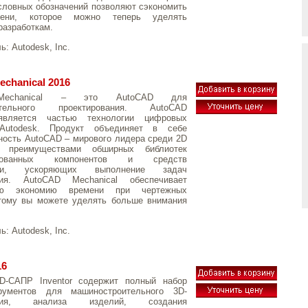
словных обозначений позволяют сэкономить
ени, которое можно теперь уделять
разработкам.
ль:
Autodesk, Inc.
chanical 2016
Mechanical – это AutoCAD для
ительного проектирования. AutoCAD
 является частью технологии цифровых
 Autodesk. Продукт объединяет в себе
ость AutoCAD – мирового лидера среди 2D
преимуществами обширных библиотек
зированных компонентов и средств
ации, ускоряющих выполнение задач
ния. AutoCAD Mechanical обеспечивает
ую экономию времени при чертежных
этому вы можете уделять больше внимания
ль:
Autodesk, Inc.
16
D-САПР Inventor содержит полный набор
рументов для машиностроительного 3D-
вания, анализа изделий, создания