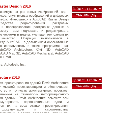
ster Design 2016
аксимум из растровых изображений, карт,
ков, спутниковых изображений и цифровых
ьефа. Имеющиеся в AutoCAD Raster Design
едства редактирования растровых
 и преобразования растровых данных в
омогут вам подчищать и редактировать
е чертежи и планы, улучшая тем самым их
 качество. Операции выполняются в
еде AutoCAD ; в дальнейшем обработанные
 использовать в таких программах, как
toCAD Architecture, Civil 3D, AutoCAD
AutoCAD Map 3D, AutoCAD Mechanical, AutoCAD
AD P&ID.
ль:
Autodesk, Inc.
tecture 2016
я проектирования зданий Revit Architecture
у мыслей проектировщика и обеспечивает
ство и точность архитектурных проектов.
ванным на технологии информационного
я зданий, Revit Architecture поможет вам
рмулировать первоначальные идеи и
ься их на всех этапах проектирования,
 документации и строительства.