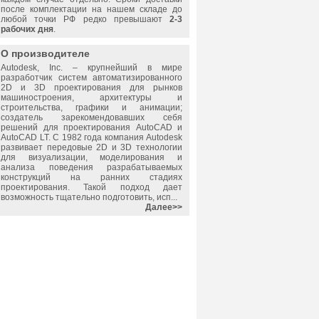
после комплектации на нашем складе до
любой точки РФ редко превышают
2-3
рабочих дня
.
О производителе
Autodesk, Inc.
– крупнейший в мире
разработчик систем автоматизированного
2D и 3D проектирования для рынков
машиностроения, архитектуры и
строительства, графики и анимации;
создатель зарекомендовавших себя
решений для проектирования AutoCAD и
AutoCAD LT. С 1982 года компания Autodesk
развивает передовые 2D и 3D технологии
для визуализации, моделирования и
анализа поведения разрабатываемых
конструкций на ранних стадиях
проектирования. Такой подход дает
возможность тщательно подготовить, исп...
Далее>>