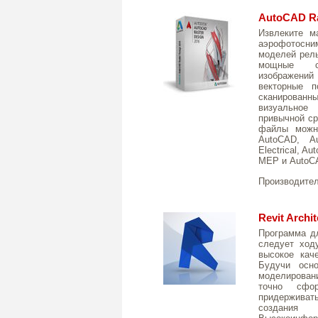
AutoCAD Ra
Извлеките м
аэрофотосним
моделей рел
мощные ср
изображений
векторные п
сканированны
визуальное
привычной ср
файлы можно
AutoCAD, Au
Electrical, 
MEP и AutoC
Производите
Revit Archi
Программа дл
следует ход
высокое каче
Будучи осно
моделировани
точно сфо
придерживат
создания