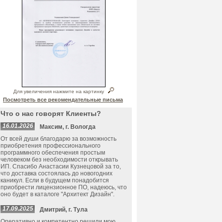
Для увеличения нажмите на картинку
Посмотреть все рекомендательные письма
Что о нас говорят Клиенты?
16.01.2026
Максим, г. Вологда
От всей души благодарю за возможность
приобретения профессионального
программного обеспечения простым
человеком без необходимости открывать
ИП. Спасибо Анастасии Кузнецовой за то,
что доставка состоялась до новогодних
каникул. Если в будущем понадобится
приобрести лицензионное ПО, надеюсь, что
оно будет в каталоге "Архитект Дизайн".
17.09.2025
Дмитрий, г. Тула
Оперативно и компетентно решили мою