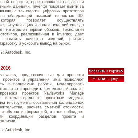
ьной оснастки, проектирования на заказ и
тными данными. Inventor помогает выйти за
помощью технологии цифровых прототипов
 на обладающей высокой точностью 3D-
которая позволяет осуществлять
ие, визуализацию и анализ изделий еще до
дет изготовлен первый образец. Технология
тотипов, реализованная в Inventor, дает
ь повысить качество изделий, снизить
азработку и ускорить вывод на рынок.
ль:
Autodesk, Inc.
 2016
visworks, предназначенные для проверки
х проектов и управления ими, позволяют
ать выполняемые работы, моделировать
ительства и проводить комплексный анализ.
проверки проектов Navisworks Manage
т интеллектуальные проектные модели,
ним инструменты составления календарных
роительства, расчета сметной стоимости,
 и обмена информацией, а также обладает
ями координации разделов проекта и
коллизии.
ль:
Autodesk, Inc.