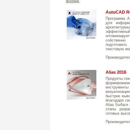
форме
.
AutoCAD Rev
Программа Au
для информ
архитектур
эффективны
оптимизирует
собственно
подготовить
текстовую и
Производите
Alias 2016
Продукты сем
формировани
инструмент
визуализаци
быстрее выво
благодаря св
Alias Surface
этапы разра
готовых высо
Производите