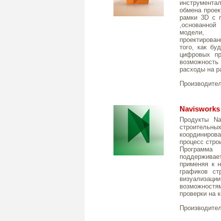
инструментал
обмена проек
рамки 3D с 
,основанной
модели, 
проектирован
того, как бу
цифровых про
возможност
расходы на р
Производите
Navisworks
Продукты Na
строительны
координиров
процесс стро
Программа 
поддерживае
применяя к 
графиков ст
визуализации
возможност
проверки на 
Производите