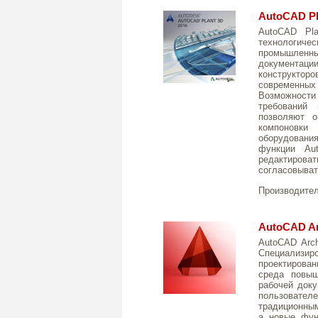
AutoCAD Pl
AutoCAD Pla
технологиче
промышленн
документации
конструкт
современных
Возможности
требований 
позволяют о
компоновк
оборудован
функции Au
редактирова
согласовыват
Производите
AutoCAD Ar
AutoCAD Arch
Специализи
проектирован
среда повыш
рабочей доку
пользователе
традиционным
а новые фун