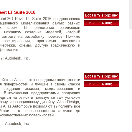
it LT Suite 2016
toCAD Revit LT Suite 2016 предназначена
ационного моделирования самых разных
ных форм. В приложении реализован
й механизм создания моделей, который
 затраты на разработку проектов. Помимо
 проектирования, программа позволяет
 чертежи, схемы, другую графическую и
нформацию.
ль:
Autodesk, Inc.
ейства Alias — это передовые возможности
я поверхностей и лучшие в своем классе
ы создания эскизов, моделирования и
и. Выпускаемая предприятиями продукция
дится на рынок и пользуется там успехом
оему инновационному дизайну. Alias Design,
 и Alias Automotive позволяют выполнять все
ботки – от первоначальных эскизов до
кокачественных поверхностей.
ль:
Autodesk, Inc.