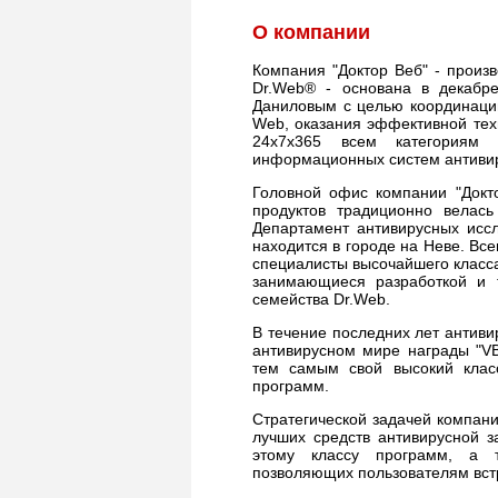
О компании
Компания "Доктор Веб" - произ
Dr.Web® - основана в декабр
Даниловым с целью координации
Web, оказания эффективной тех
24х7х365 всем категориям 
информационных систем антиви
Головной офис компании "Докто
продуктов традиционно велас
Департамент антивирусных исс
находится в городе на Неве. Вс
специалисты высочайшего класса
занимающиеся разработкой и 
семейства Dr.Web.
В течение последних лет антиви
антивирусном мире награды "VB1
тем самым свой высокий клас
программ.
Стратегической задачей компани
лучших средств антивирусной 
этому классу программ, а т
позволяющих пользователям вст