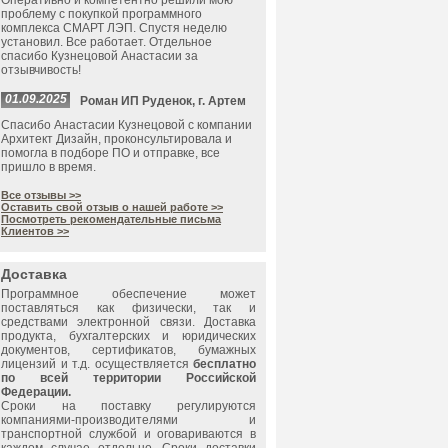
Оперативно и компетентно решили мою
проблему с покупкой программного
комплекса СМАРТ ЛЭП. Спустя неделю
установил. Все работает. Отдельное
спасибо Кузнецовой Анастасии за
отзывчивость!
01.09.2025
Роман ИП Руденок, г. Артем
Спасибо Анастасии Кузнецовой с компании
Архитект Дизайн, проконсультировала и
помогла в подборе ПО и отправке, все
пришло в время.
Все отзывы >>
Оставить свой отзыв о нашей работе >>
Посмотреть рекомендательные письма
Клиентов >>
Доставка
Программное обеспечение может
поставляться как физически, так и
средствами электронной связи. Доставка
продукта, бухгалтерских и юридических
документов, сертификатов, бумажных
лицензий и т.д. осуществляется
бесплатно
по всей территории Российской
Федерации.
Сроки на поставку регулируются
компаниями-производителями и
транспортной службой и оговариваются в