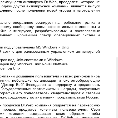
преимуществ антивируса Dr.Web, преодолеть которое не
 одной другой антивирусной компании, является выпуск
дленно
после появления новой угрозы и изготовления
мально оперативно реагирует на требования рынка и
терному сообществу новые эффективные компоненты и
ейка антивирусов, разрабатываемых и поставляемых
атывает широчайший спектр операционных систем и
ий под управлением MS Windows и Unix
й сети с централизованным управлением антивирусной
еров под Unix-системами и Windows
еров под Windows Unix Novell NetWare
ов под Unix
компании домашние пользователи из всех регионов мира
иятия, небольшие организации и системообразующие
 "Доктор Веб" благодарен за поддержку и преданность
. Государственные сертификаты и награды, полученные
еография его пользователей свидетельствуют о степени
укту, созданному талантливыми программистами России.
х продуктов Dr.Web компания опирается на партнерскую
х продаж продуктов конечным пользователям. Свои
ами компания выстраивает таким образом, чтобы
 их в продвижении антивируса Dr.Web и исключить