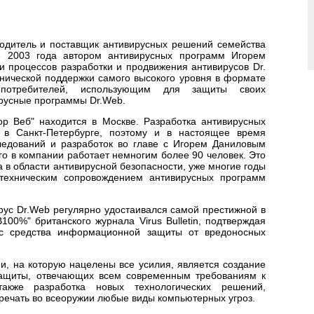
водитель и поставщик антивирусных решений семейства
е 2003 года автором антивирусных программ Игорем
 процессов разработки и продвижения антивирусов Dr.
нической поддержки самого высокого уровня в формате
потребителей, использующим для защиты своих
русные программы Dr.Web.
р Веб" находится в Москве. Разработка антивирусных
ь в Санкт-Петербурге, поэтому и в настоящее время
ледований и разработок во главе с Игорем Даниловым
его в компании работает немногим более 90 человек. Это
 в области антивирусной безопасности, уже многие годы
техническим сопровождением антивирусных программ
рус Dr.Web регулярно удостаивался самой престижной в
00%" британского журнала Virus Bulletin, подтверждая
с средства информационной защиты от вредоносных
и, на которую нацелены все усилия, является создание
защиты, отвечающих всем современным требованиям к
акже разработка новых технологических решений,
речать во всеоружии любые виды компьютерных угроз.