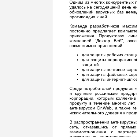
Одним из многих конкурентных 
удалось на сегодняшний день ни
обновлений вирусных баз
неме
противоядия к ней.
Команда разработчиков макси
постоянно предлагает компью
приложения. Продуктовая лин
компанией "Доктор Веб", охв
совместимых приложений:
для защиты рабочих станц
для защиты корпоративно
защитой
для защиты почтовых серв
для защиты файловых серв
для защиты интернет-шлюз
Среди потребителей продуктов 
и крупные российские предпр
корпорации, которым коллектив
продукту в течение многих лет
антивирусом Dr.Web, а также г
исключительного доверия к прод
В распространении антивирусны
сеть, отказавшись от прямы
взаимоотношения с партнер
максимально заинтересовать