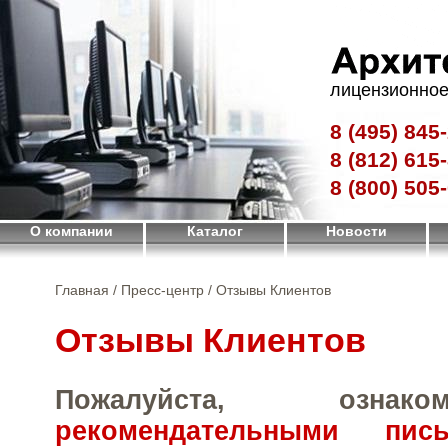
лицензионное
8 (495)
845-
8 (812)
615-
8 (800)
505-
О компании
Каталог
Новости
Главная
/
Пресс-центр
/ Отзывы Клиентов
Отзывы Клиентов
Пожалуйста, ознак
рекомендательными пи