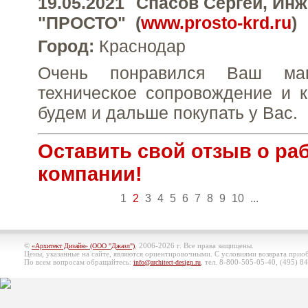
19.05.2021
Спасов Сергей
, Ин
"ПРОСТО"
(
www.prosto-krd.ru
)
Город:
Краcнодар
Очень понравился Ваш маг
техническое сопровождение и к
будем и дальше покупать у Вас.
Оставить свой отзыв о ра
компании!
1
2
3
4
5
6
7
8
9
10
...
©
, 2006-2026 г. Все права защищены.
«Архитект Дизайн» (ООО "Джазл")
Цены, указанные на сайте, являются ориентировочными. С условиями возврата при
По всем вопросам обращайтесь:
, тел. 8-800-505-05-40, (495)
84
info@architect-design.ru