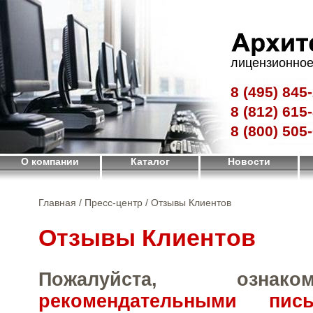
лицензионное
8 (495)
845-
8 (812)
615-
8 (800)
505-
О компании
Каталог
Новости
Главная
/
Пресс-центр
/ Отзывы Клиентов
Отзывы Клиентов
Пожалуйста, ознак
рекомендательными пи