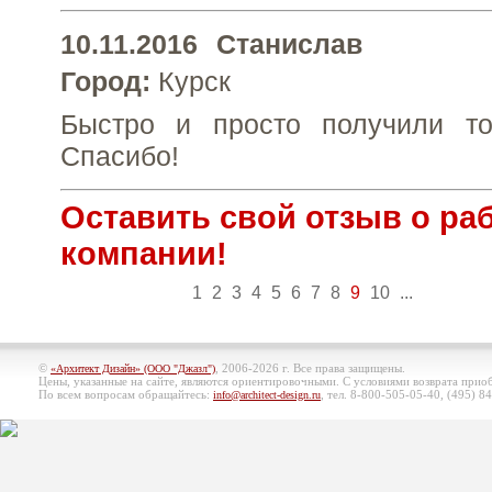
10.11.2016
Станислав
Город:
Курск
Быстро и просто получили то
Спасибо!
Оставить свой отзыв о ра
компании!
1
2
3
4
5
6
7
8
9
10
...
©
, 2006-2026 г. Все права защищены.
«Архитект Дизайн» (ООО "Джазл")
Цены, указанные на сайте, являются ориентировочными. С условиями возврата при
По всем вопросам обращайтесь:
, тел. 8-800-505-05-40, (495)
84
info@architect-design.ru