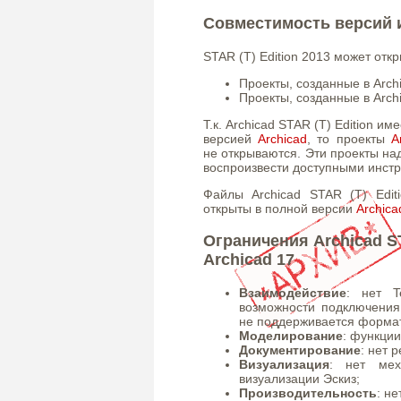
Совместимость версий 
STAR (T) Edition 2013 может от
Проекты, созданные в Archi
Проекты, созданные в Archi
Т.к. Archicad STAR (T) Edition 
версией
Archicad
, то проекты
A
не открываются. Эти проекты над
воспроизвести доступными инстру
Файлы Archicad STAR (T) Edit
открыты в полной версии
Archica
Ограничения Archicad ST
Archicad 17
Взаимодействие
: нет T
возможности подключения 
не поддерживается формат
Моделирование
: функции
Документирование
: нет 
Визуализация
: нет мех
визуализации Эскиз;
Производительность
: не