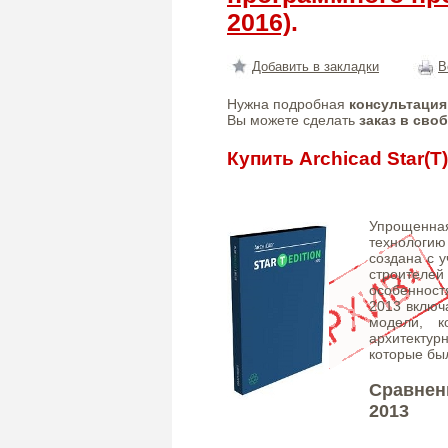
2016)
.
Добавить в закладки
В
Нужна подробная
консультация
Вы можете сделать
заказ в сво
Купить Archicad Star(T)
Упрощенная
технологи
создана с 
строителей
особенностя
2013 включ
модели, к
архитектур
которые бы
Сравнени
2013