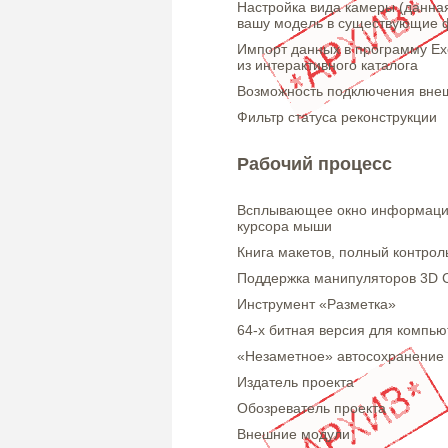
Настройка вида камеры (данна
вашу модель в существующие 
Импорт данных в программу Exc
из интерактивного каталога
Возможность подключения вне
Фильтр статуса реконструкции
Рабочий процесс
Всплывающее окно информации
курсора мыши
Книга макетов, полный контро
Поддержка манипуляторов 3D C
Инструмент «Разметка»
64-х битная версия для компью
«Незаметное» автосохранение
Издатель проекта
Обозреватель проекта
Внешние модули