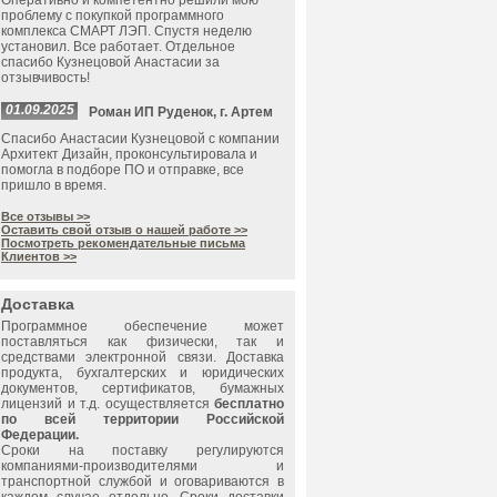
Оперативно и компетентно решили мою
проблему с покупкой программного
комплекса СМАРТ ЛЭП. Спустя неделю
установил. Все работает. Отдельное
спасибо Кузнецовой Анастасии за
отзывчивость!
01.09.2025
Роман ИП Руденок, г. Артем
Спасибо Анастасии Кузнецовой с компании
Архитект Дизайн, проконсультировала и
помогла в подборе ПО и отправке, все
пришло в время.
Все отзывы >>
Оставить свой отзыв о нашей работе >>
Посмотреть рекомендательные письма
Клиентов >>
Доставка
Программное обеспечение может
поставляться как физически, так и
средствами электронной связи. Доставка
продукта, бухгалтерских и юридических
документов, сертификатов, бумажных
лицензий и т.д. осуществляется
бесплатно
по всей территории Российской
Федерации.
Сроки на поставку регулируются
компаниями-производителями и
транспортной службой и оговариваются в