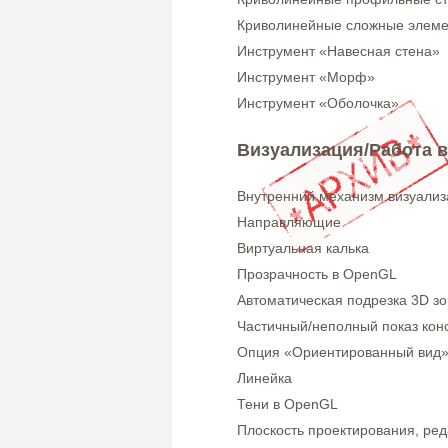
Криволинейные сложные элем
Инструмент «Навесная стена»
Инструмент «Морф»
Инструмент «Оболочка»
Визуализация/Работа в
Внутренний механизм визуализ
Направляющие
Виртуальная калька
Прозрачность в OpenGL
Автоматическая подрезка 3D з
Частичный/неполный показ кон
Опция «Ориентированный вид
Линейка
Тени в OpenGL
Плоскость проектирования, ред