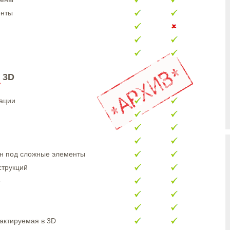
енты
 3D
ации
он под сложные элементы
струкций
»
актируемая в 3D