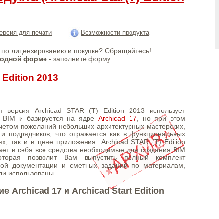
ерсия для печати
Возможности продукта
по лицензированию и покупке?
Обращайтесь!
бодной форме
- заполните
форму
.
 Edition 2013
 версия Archicad STAR (T) Edition 2013 использует
ю BIM и базируется на ядре
Archicad 17
, но при этом
учетом пожеланий небольших архитектурных мастерских,
 и подрядчиков, что отражается как в функциональных
х, так и в цене приложения. Archicad STAR (T) Edition
ает в себя все средства необходимые для создания BIM
оторая позволит Вам выпустить полный комплект
ной документации и сметных заданий по материалам,
ли использованы.
е Archicad 17 и Archicad Start Edition