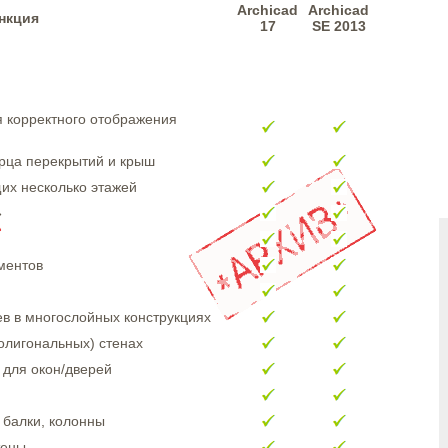
Archicad
Archicad
нкция
17
SE 2013
я корректного отображения
орца перекрытий и крыш
их несколько этажей
»
ментов
в в многослойных конструкциях
олигональных) стенах
для окон/дверей
балки, колонны
тены