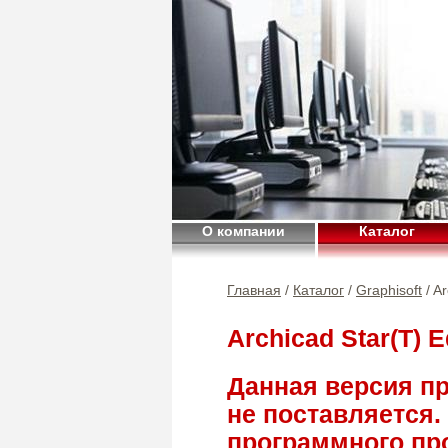
О компании
Каталог
Главная
/
Каталог
/
Graphisoft
/ Ar
Archicad Star(T) E
Данная версия п
не поставляется.
программного прод