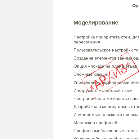
Фу
Моделирование
Настройка приоритета стен, дл
пересечения
Пользовательские настройки т
Создание элементов занимающ
Опция «показа на плане этажа
Сложные крыши
Управление соединениями эле
Инструмент «Световой люк»
Неограниченно количество слое
Двери/Окна в многоугольных (п
Изменяемые плоскости проема 
Менеджер профилей
Профильные/наклонные стены, 
Криволинейные профильные с