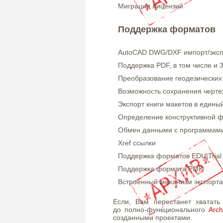
Миграция лицензий
Поддержка форматов
AutoCAD DWG/DXF импорт/эксп
Поддержка PDF, в том числе и 
Преобразование геодезических 
Возможность сохранения черт
Экспорт книги макетов в един
Определение конструктивной ф
Обмен данными с программами 
Xref ссылки
Поддержка форматов EDU|Trial
Поддержка формата PMK
Встроенный механизм экспорта
Если, Вам перестанет хватат
до полно-функционального
Arch
созданными проектами.