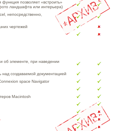
я функция позволяет «встроить»
фото ландшафта или интерьера)
el, непосредственно,
шних чертежей
 об элементе, при наведении
ль над создаваемой документацией
onnexion space Navigator
теров Macintosh