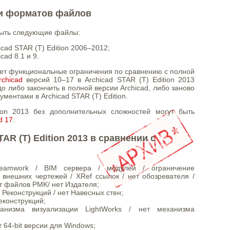
и форматов файлов
крыть следующие файлы:
cad STAR (T) Edition 2006–2012;
cad 8.1 и 9.
имеет функциональные ограничения по сравнению с полной
rchicad
версий 10–17 в Archicad STAR (T) Edition 2013
о либо закончить в полной версии Archicad, либо заново
ментами в Archicad STAR (T) Edition.
ion 2013 без дополнительных сложностей могут быть
d 17
.
AR (T) Edition 2013 в сравнении с
eamwork / BIM сервера / модулей / ограничение
внешних чертежей / XRef ссылок / нет обозревателя /
 файлов PMK/ нет Издателя;
 Реконструкций / нет Навесных стен;
реконструкций;
анизма визуализации LightWorks / нет механизма
т 64-bit версии для Windows;