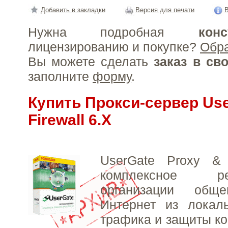
Добавить в закладки
Версия для печати
В
Нужна подробная
конс
лицензированию и покупке?
Обр
Вы можете сделать
заказ в св
заполните
форму
.
Купить Прокси-сервер Us
Firewall 6.X
UserGate Proxy &
комплексное 
организации общ
Интернет из локаль
трафика и защиты ко