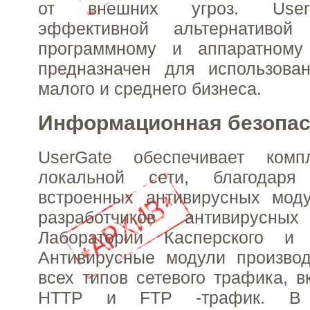
от внешних угроз. User
эффективной альтернативой 
программному и аппаратному
предназначен для использова
малого и среднего бизнеса.
Информационная безопас
UserGate обеспечивает комп
локальной сети, благодар
встроенных антивирусных мод
разработчиков антивирусн
Лаборатории Касперского и 
Антивирусные модули производ
всех типов сетевого трафика, в
HTTP и FTP -трафик. В 