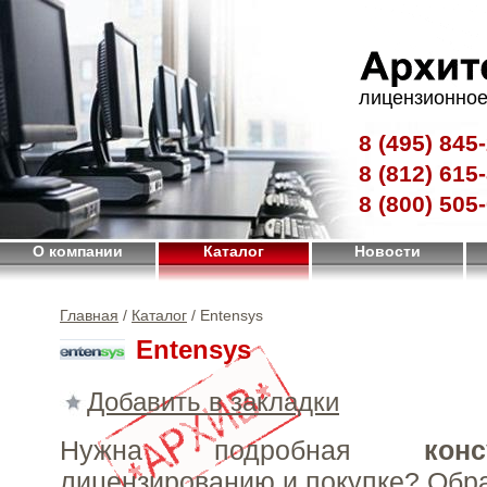
лицензионное
8 (495)
845-
8 (812)
615-
8 (800)
505-
О компании
Каталог
Новости
Главная
/
Каталог
/ Entensys
Entensys
Добавить в закладки
Нужна подробная
конс
лицензированию и покупке?
Обр