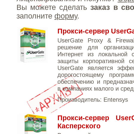
Вы можете сделать
заказ в св
заполните
форму
.
Прокси-сервер UserGat
UserGate Proxy & Firewa
решение для организац
Интернет из локальной с
защиты корпоративной се
UserGate является эффек
дорогостоящему програ
обеспечению и предназна
в компаниях малого и сред
Производитель:
Entensys
Прокси-сервер User
Касперского