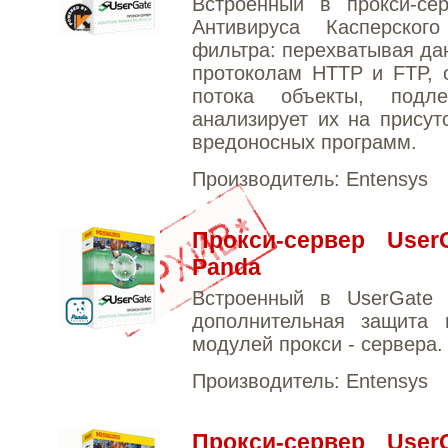
Встроенный в прокси-се
Антивируса Касперског
фильтра: перехватывая да
протоколам HTTP и FTP, 
потока объекты, подл
анализирует их на присут
вредоносных программ.
Производитель:
Entensys
Прокси-сервер User
Panda
Встроенный в UserGate P
дополнительная защита 
модулей прокси - сервера.
Производитель:
Entensys
Прокси-сервер User