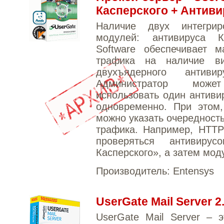
Касперского + Антиви
Наличие двух интегри
модулей: антивируса 
Software обеспечивает м
трафика на наличие ви
двухъядерного анти
Администратор мож
использовать один антиви
одновременно. При этом,
можно указать очередность
трафика. Например, HTTP
проверяться антивиру
Касперского», а затем мод
Производитель:
Entensys
UserGate Mail Server 2
UserGate Mail Server – 