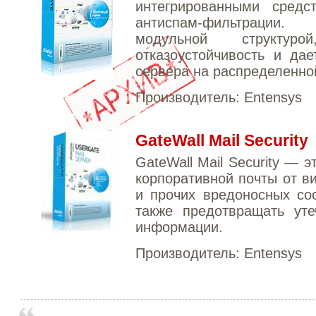
интегрированными средс
антиспам-фильтрации
модульной структур
отказоустойчивость и дае
сервера на распределенно
Производитель:
Entensys
GateWall Mail Security
GateWall Mail Security — 
корпоративной почты от в
и прочих вредоносных со
также предотвращать уте
информации.
Производитель:
Entensys