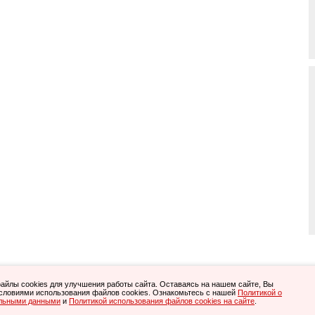
Все права защищены.
йлы cookies для улучшения работы сайта. Оставаясь на нашем сайте, Вы
очными. С условиями возврата приобретенного ПО Вы можете ознакомиться
.
словиями использования файлов cookies. Ознакомьтесь с нашей
Политикой о
здесь
, тел. 8-800-505-05-40, (495)
845-20-40
, (812)
615-81-20
.
альными данными
n.ru
и
Политикой использования файлов cookies на сайте
.