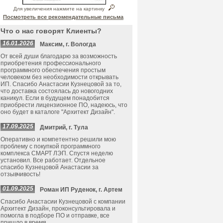
Для увеличения нажмите на картинку
Посмотреть все рекомендательные письма
Что о нас говорят Клиенты?
16.01.2026
Максим, г. Вологда
От всей души благодарю за возможность
приобретения профессионального
программного обеспечения простым
человеком без необходимости открывать
ИП. Спасибо Анастасии Кузнецовой за то,
что доставка состоялась до новогодних
каникул. Если в будущем понадобится
приобрести лицензионное ПО, надеюсь, что
оно будет в каталоге "Архитект Дизайн".
17.09.2025
Дмитрий, г. Тула
Оперативно и компетентно решили мою
проблему с покупкой программного
комплекса СМАРТ ЛЭП. Спустя неделю
установил. Все работает. Отдельное
спасибо Кузнецовой Анастасии за
отзывчивость!
01.09.2025
Роман ИП Руденок, г. Артем
Спасибо Анастасии Кузнецовой с компании
Архитект Дизайн, проконсультировала и
помогла в подборе ПО и отправке, все
пришло в время.