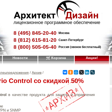
лицензионное программное обеспечение
8 (495)
845-20-40
Москва
8 (812)
615-81-20
Санкт-Петербург
8 (800)
505-05-40
Россия (звонок бесплатный)
Новости
Корзина
Акции!
 спецпредложения
/
Архив
/
io Control со скидкой 50%
trol
в качестве продукта для защиты и управления
ие
 VPN и SNMP