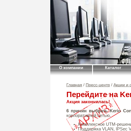
О компании
Каталог
Главная
/
Пресс-центр
/
Акции и
Перейдите на Ker
Акция закончилась!
6 причин выбрать Kerio Con
корпоративной сетью.
Комплексное UTM-решен
Поддержка VLAN, IPSec