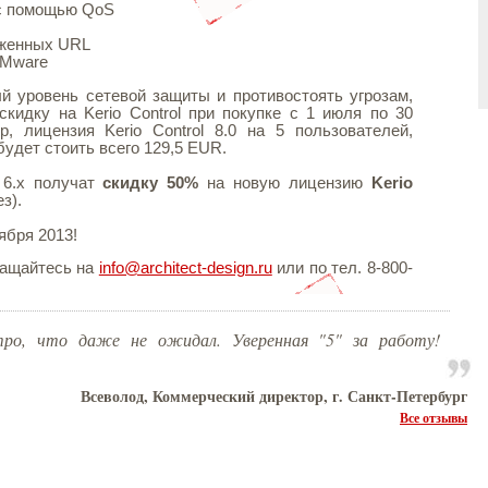
 с помощью QoS
оженных URL
VMware
й уровень сетевой защиты и противостоять угрозам,
кидку на Kerio Control при покупке с 1 июля по 30
р, лицензия Kerio Control 8.0 на 5 пользователей,
будет стоить всего 129,5 EUR.
 6.x получат
скидку 50%
на новую лицензию
Kerio
з).
ября 2013!
ращайтесь на
info@architect-design.ru
или по тел. 8-800-
тро, что даже не ожидал. Уверенная "5" за работу!
Всеволод, Коммерческий директор, г. Санкт-Петербург
Все отзывы