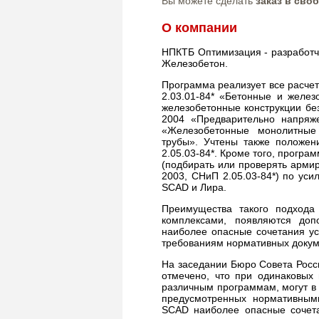
Вы можете сделать
заказ в сво
О компании
НПКТБ Оптимизация - разработч
Железобетон.
Программа реализует все расче
2.03.01-84* «Бетонные и желез
железобетонные конструкции бе
2004 «Предварительно напряж
«Железобетонные монолитные 
трубы». Учтены также положен
2.05.03-84*. Кроме того, прогр
(подбирать или проверять армир
2003, СНиП 2.05.03-84*) по ус
SCAD и Лира.
Преимущества такого подхода
комплексами, появляются доп
наиболее опасные сочетания ус
требованиям нормативных докум
На заседании Бюро Совета Росс
отмечено, что при одинаковых
различным программам, могут в н
предусмотренных нормативным
SCAD наиболее опасные сочет