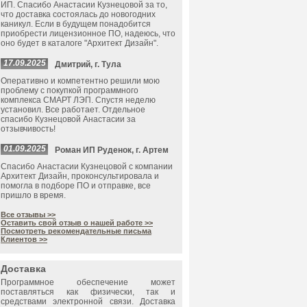
ИП. Спасибо Анастасии Кузнецовой за то,
что доставка состоялась до новогодних
каникул. Если в будущем понадобится
приобрести лицензионное ПО, надеюсь, что
оно будет в каталоге "Архитект Дизайн".
17.09.2025
Дмитрий, г. Тула
Оперативно и компетентно решили мою
проблему с покупкой программного
комплекса СМАРТ ЛЭП. Спустя неделю
установил. Все работает. Отдельное
спасибо Кузнецовой Анастасии за
отзывчивость!
01.09.2025
Роман ИП Руденок, г. Артем
Спасибо Анастасии Кузнецовой с компании
Архитект Дизайн, проконсультировала и
помогла в подборе ПО и отправке, все
пришло в время.
Все отзывы >>
Оставить свой отзыв о нашей работе >>
Посмотреть рекомендательные письма
Клиентов >>
Доставка
Программное обеспечение может
поставляться как физически, так и
средствами электронной связи. Доставка