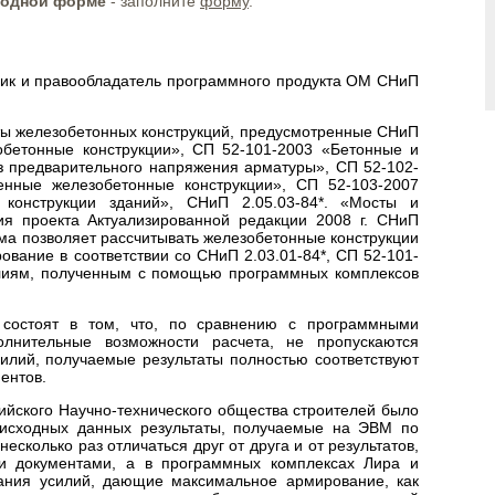
бодной форме
- заполните
форму
.
ик и правообладатель программного продукта ОМ СНиП
ты железобетонных конструкций, предусмотренные СНиП
обетонные конструкции», СП 52-101-2003 «Бетонные и
з предварительного напряжения арматуры», СП 52-102-
енные железобетонные конструкции», СП 52-103-2007
конструкции зданий», СНиП 2.05.03-84*. «Мосты и
ия проекта Актуализированной редакции 2008 г. СНиП
амма позволяет рассчитывать железобетонные конструкции
ование в соответствии со СНиП 2.03.01-84*, СП 52-101-
илиям, полученным с помощью программных комплексов
 состоят в том, что, по сравнению с программными
олнительные возможности расчета, не пропускаются
илий, получаемые результаты полностью соответствуют
ентов.
ийского Научно-технического общества строителей было
 исходных данных результаты, получаемые на ЭВМ по
есколько раз отличаться друг от друга и от результатов,
и документами, а в программных комплексах Лира и
ания усилий, дающие максимальное армирование, как