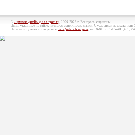
©
, 2006-2026 г. Все права защищены.
«Архитект Дизайн» (ООО "Джазл")
Цены, указанные на сайте, являются ориентировочными. С условиями возврата при
По всем вопросам обращайтесь:
, тел. 8-800-505-05-40, (495)
84
info@architect-design.ru