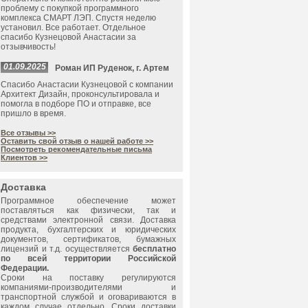
проблему с покупкой программного
комплекса СМАРТ ЛЭП. Спустя неделю
установил. Все работает. Отдельное
спасибо Кузнецовой Анастасии за
отзывчивость!
01.09.2025
Роман ИП Руденок, г. Артем
Спасибо Анастасии Кузнецовой с компании
Архитект Дизайн, проконсультировала и
помогла в подборе ПО и отправке, все
пришло в время.
Все отзывы >>
Оставить свой отзыв о нашей работе >>
Посмотреть рекомендательные письма
Клиентов >>
Доставка
Программное обеспечение может
поставляться как физически, так и
средствами электронной связи. Доставка
продукта, бухгалтерских и юридических
документов, сертификатов, бумажных
лицензий и т.д. осуществляется
бесплатно
по всей территории Российской
Федерации.
Сроки на поставку регулируются
компаниями-производителями и
транспортной службой и оговариваются в
каждом случае отдельно. Сроки доставки