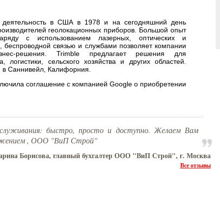
ю деятельность в США в 1978 и на сегодняшний день
роизводителей геолокационных приборов. Большой опыт
аряду с использованием лазерных, оптических и
, беспроводной связью и службами позволяет компании
знес-решения. Trimble предлагает решения для
а, логистики, сельского хозяйства и других областей.
я в Саннивейл, Калифорния.
аключила соглашение с компанией Google о приобретении
бслуживания: быстро, просто и доступно. Желаем Вам
уажением , ООО "ВиП Строй"
рина Борисова, главный бухгалтер ООО "ВиП Строй", г. Москва
Все отзывы