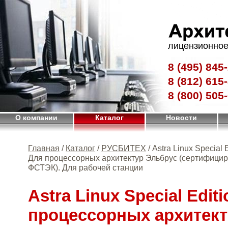
лицензионное
8 (495)
845-
8 (812)
615-
8 (800)
505-
О компании
Каталог
Новости
Главная
/
Каталог
/
РУСБИТЕХ
/ Astra Linux Special E
Для процессорных архитектур Эльбрус (сертифици
ФСТЭК). Для рабочей станции
Astra Linux Special Edit
процессорных архитект