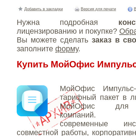
Добавить в закладки
Версия для печати
В
Нужна подробная
конс
лицензированию и покупке?
Обр
Вы можете сделать
заказ в св
заполните
форму
.
Купить МойОфис Импуль
МойОфис Импульс
тарифный пакет в л
МойОфис для к
компаний. Пр
современные ин
совместной работы, корпоратив