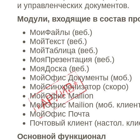
и управленческих документов.
Модули, входящие в состав пр
МоиФайлы (веб.)
МойТекст (веб.)
МойТаблица (веб.)
МояПрезентация (веб.)
МояДоска (веб.)
МойОфис Документы (моб.)
МойСинхронизатор (скоро)
МойОфис Mailion
МойОфис Mailion (моб. клиент
МойОфис Почта
Почтовый клиент (настол. кли
Основной функционал