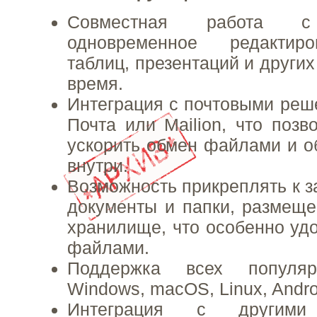
Совместная работа с 
одновременное редактиро
таблиц, презентаций и други
время.
Интеграция с почтовыми ре
Почта или Mailion, что позв
ускорить обмен файлами и 
внутри.
Возможность прикреплять к з
документы и папки, размещ
хранилище, что особенно удо
файлами.
Поддержка всех популяр
Windows, macOS, Linux, Andro
Интеграция с другими