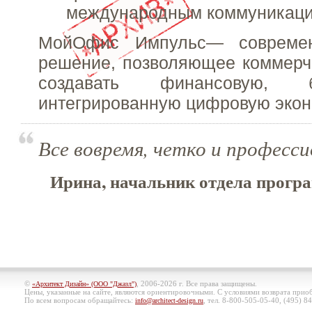
международным коммуникаци
МойОфис Импульс— современ
решение, позволяющее коммерч
создавать финансовую, 
интегрированную цифровую экон
Все вовремя, четко и професси
Ирина, начальник отдела програ
©
, 2006-2026 г. Все права защищены.
«Архитект Дизайн» (ООО "Джазл")
Цены, указанные на сайте, являются ориентировочными. С условиями возврата при
По всем вопросам обращайтесь:
, тел. 8-800-505-05-40, (495)
84
info@architect-design.ru