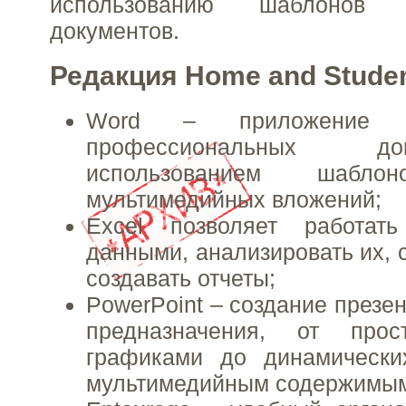
использованию шаблонов
документов.
Редакция Home and Stude
Word – приложение 
профессиональных д
использованием шаб
мультимедийных вложений;
Excel позволяет работат
данными, анализировать их, 
создавать отчеты;
PowerPoint – создание презе
предназначения, от про
графиками до динамически
мультимедийным содержимы