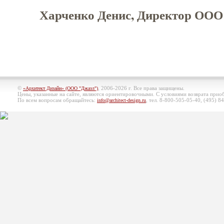
Харченко Денис, Директор ООО 
©
, 2006-2026 г. Все права защищены.
«Архитект Дизайн» (ООО "Джазл")
Цены, указанные на сайте, являются ориентировочными. С условиями возврата при
По всем вопросам обращайтесь:
, тел. 8-800-505-05-40, (495)
84
info@architect-design.ru