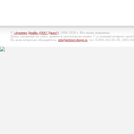
©
, 2006-2026 г. Все права защищены.
«Архитект Дизайн» (ООО "Джазл")
Цены, указанные на сайте, являются ориентировочными. С условиями возврата при
По всем вопросам обращайтесь:
, тел. 8-800-505-05-40, (495)
84
info@architect-design.ru