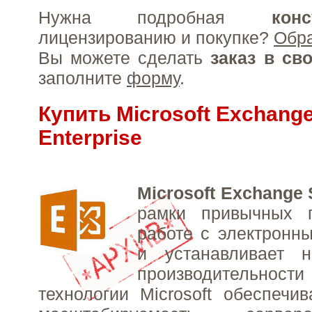
Нужна подробная
конс
лицензированию и покупке?
Обр
Вы можете сделать
заказ в св
заполните
форму
.
Купить Microsoft Exchange
Enterprise
Microsoft Exchange 
рамки привычных 
работе с электронн
и устанавливает 
производительности
технологии Microsoft обеспеч