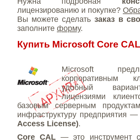
Нужна подробная
конс
лицензированию и покупке?
Обр
Вы можете сделать
заказ в св
заполните
форму
.
Купить Microsoft Core CA
Microsoft пред
корпоративным к
удобный вариан
лицензиями клиент
базовым серверным продукта
инфраструктуру предприятия 
Access License)
.
Core CAL
— это инструмент с