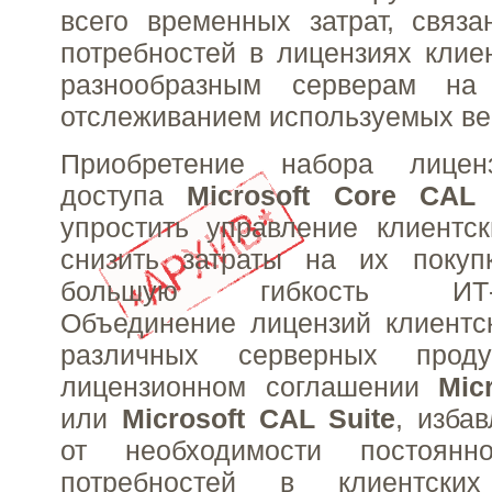
всего временных затрат, связ
потребностей в лицензиях клиен
разнообразным серверам на
отслеживанием используемых ве
Приобретение набора лиценз
доступа
Microsoft Core CAL 
упростить управление клиентс
снизить затраты на их покуп
большую гибкость ИТ-ин
Объединение лицензий клиентс
различных серверных прод
лицензионном соглашении
Mic
или
Microsoft CAL Suite
, изба
от необходимости постоянно
потребностей в клиентски