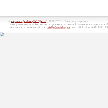
©
, 2006-2026 г. Все права защищены.
«Архитект Дизайн» (ООО "Джазл")
Цены, указанные на сайте, являются ориентировочными. С условиями возврата при
По всем вопросам обращайтесь:
, тел. 8-800-505-05-40, (495)
84
info@architect-design.ru