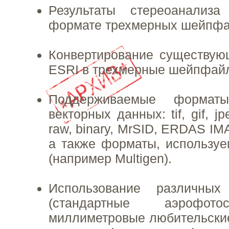
Результаты стереоанализ
формате трехмерных шейпфа
Конвертирование существу
ESRI в трехмерные шейпфай
Поддерживаемые формат
векторных данных: tif, gif, jp
raw, binary, MrSID, ERDAS I
а также форматы, используем
(например Multigen).
Использование различных
(стандартные аэрофото
миллиметровые любительские