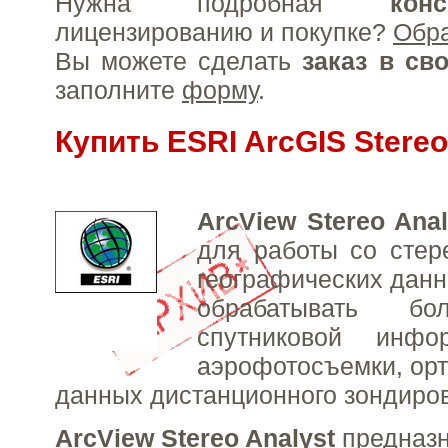
Нужна подробная
конс
лицензированию и покупке?
Обр
Вы можете сделать
заказ в св
заполните
форму
.
Купить ESRI ArcGIS Stereo
ArcView Stereo Anal
для работы со стер
географических дан
обрабатывать б
спутниковой инфо
аэрофотосъемки, орт
данных дистанционного зондиро
ArcView Stereo Analyst
предназн