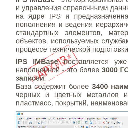
и управления справочными данн
на ядре IPS и предназначенна
пополнения и ведения иерархич
стандартных элементов, мате
объектов, используемых служба
процессе технической подготовки
IPS IMBase
поставляется уже
наполненной - это более
3000 Г
записей
.
База содержит более
3400 наи
черных и цветных металлов и
пластмасс, покрытий, наименован