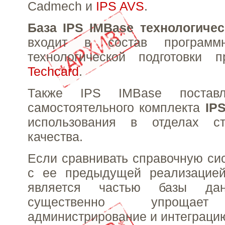
Cadmech и
IPS AVS
.
База IPS IMBase технологичес
входит в состав программ
технологической подготовки 
Techcard
.
Также IPS IMBase постав
самостоятельного комплекта
IP
использования в отделах ст
качества.
Если сравнивать справочную с
с ее предыдущей реализацией
является частью базы да
существенно упрощает
администрирование и интеграци