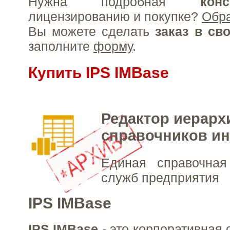
Нужна подробная
конс
лицензированию и покупке?
Обр
Вы можете сделать
заказ в св
заполните
форму
.
Купить IPS IMBase
Редактор иерарх
справочников и
Единая справочна
служб предприятия
IPS IMBase
IPS IMBase
- это корпоративная