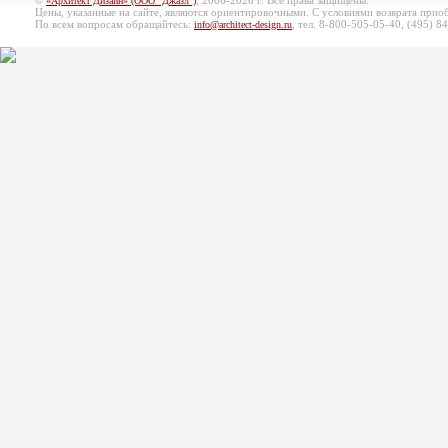
©
, 2006-2026 г. Все права защищены.
«Архитект Дизайн» (ООО "Джазл")
Цены, указанные на сайте, являются ориентировочными. С условиями возврата при
По всем вопросам обращайтесь:
, тел. 8-800-505-05-40, (495)
84
info@architect-design.ru