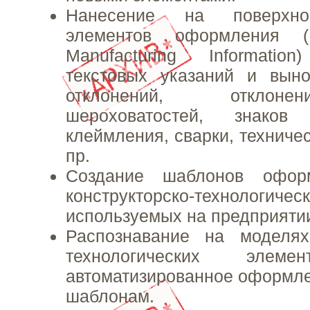
Нанесение на поверхно
элементов оформления (
Manufacturing Informati
текстовых указаний и выно
отклонений, отклон
шероховатостей, знаков
клеймления, сварки, техниче
пр.
Создание шаблонов офор
конструкторско-технологич
используемых на предприяти
Распознавание на моделях 
технологических эл
автоматизированное оформл
шаблонам.