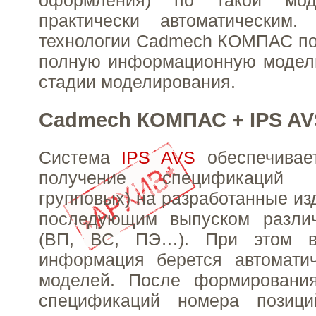
оформления) по такой мод
практически автоматическим.
технологии Cadmech КОМПАС по
полную информационную модель
стадии моделирования.
Cadmech КОМПАС + IPS AV
Система
IPS AVS
обеспечивает
получение спецификаций
групповых) на разработанные из
последующим выпуском разли
(ВП, ВС, ПЭ…). При этом в
информация берется автоматич
моделей. После формировани
спецификаций номера позици