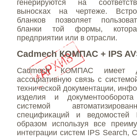
генерируются на соответст
выносках на чертеже. Встро
бланков позволяет пользова
бланки той формы, котор
предприятии или в отрасли.
Cadmech КОМПАС + IPS AVS
Cadmech КОМПАС имеет дв
ассоциативную связь с системо
технической документации, инфо
изделия и документооборо
системой автоматизирова
спецификаций и ведомостей 
образом используя все преиму
интеграции систем IPS Search