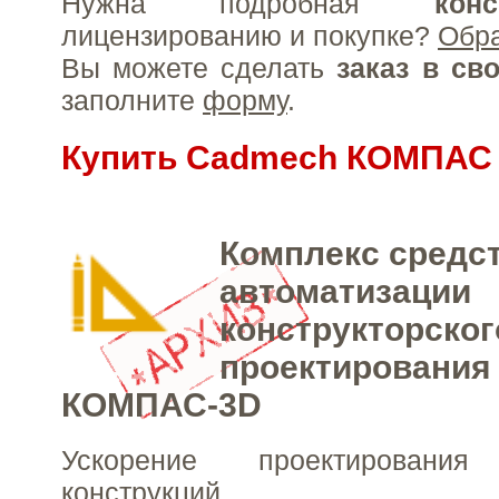
Нужна подробная
конс
лицензированию и покупке?
Обр
Вы можете сделать
заказ в св
заполните
форму
.
Купить Cadmech КОМПАС
Комплекс средс
автоматизации
конструкторског
проектирования
КОМПАС-3D
Ускорение проектирован
конструкций