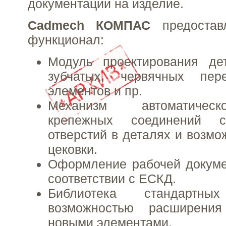
документации на изделие.
Cadmech КОМПАС
предостав
функционал:
Модуль проектирования де
зубчатых, червячных пер
элементов и пр.
Механизм автоматичес
крепежных соединений с
отверстий в деталях и возмо
цековки.
Оформление рабочей докуме
соответствии с ЕСКД.
Библиотека стандартн
возможностью расширени
новыми элементами.