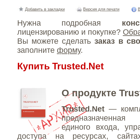
Добавить в закладки
Версия для печати
В
Нужна подробная
конс
лицензированию и покупке?
Обр
Вы можете сделать
заказ в св
заполните
форму
.
Купить Trusted.Net
О продукте Trus
Trusted.Net
— компл
предназначенная
единого входа, упр
доступа на ресурсах, сайт