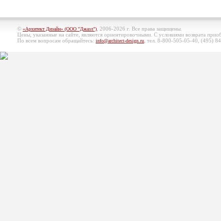
©
, 2006-2026 г. Все права защищены.
«Архитект Дизайн» (ООО "Джазл")
Цены, указанные на сайте, являются ориентировочными. С условиями возврата при
По всем вопросам обращайтесь:
, тел. 8-800-505-05-40, (495)
84
info@architect-design.ru