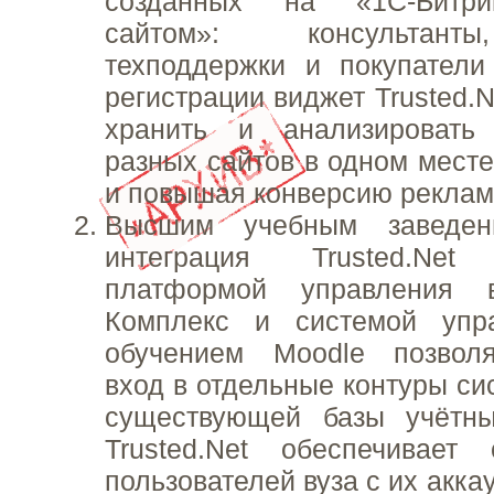
созданных на «1С-Битри
сайтом»: консультант
техподдержки и покупатели
регистрации виджет Trusted.N
хранить и анализироват
разных сайтов в одном месте
и повышая конверсию реклам
Высшим учебным заведен
интеграция Trusted.N
платформой управления 
Комплекс и системой упр
обучением Moodle позволя
вход в отдельные контуры с
существующей базы учётны
Trusted.Net обеспечивает 
пользователей вуза с их акк