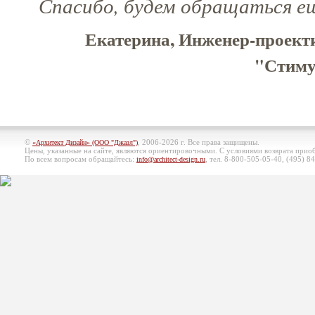
Спасибо, будем обращаться е
Екатерина, Инженер-проект
"Стимул
©
, 2006-2026 г. Все права защищены.
«Архитект Дизайн» (ООО "Джазл")
Цены, указанные на сайте, являются ориентировочными. С условиями возврата при
По всем вопросам обращайтесь:
, тел. 8-800-505-05-40, (495)
84
info@architect-design.ru