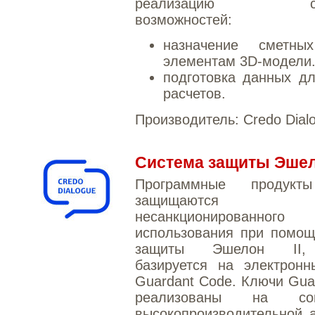
реализацию сле
возможностей:
назначение сметны
элементам 3D-модели
подготовка данных д
расчетов.
Производитель:
Credo Dial
Система защиты Эшело
Программные продук
защищаютс
несанкционированного
использования при помощ
защиты Эшелон II,
базируется на электронн
Guardant Code. Ключи Gua
реализованы на сов
высокопроизводительной 