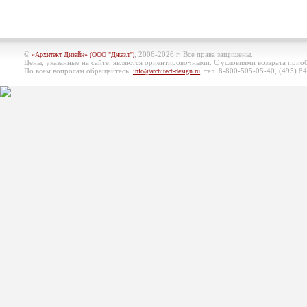
©
, 2006-2026 г. Все права защищены.
«Архитект Дизайн» (ООО "Джазл")
Цены, указанные на сайте, являются ориентировочными. С условиями возврата при
По всем вопросам обращайтесь:
, тел. 8-800-505-05-40, (495)
84
info@architect-design.ru