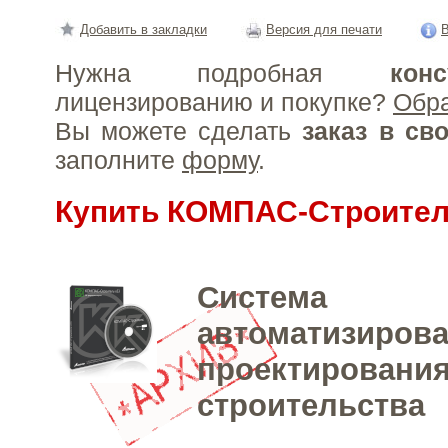
Добавить в закладки
Версия для печати
В
Нужна подробная
конс
лицензированию и покупке?
Обр
Вы можете сделать
заказ в св
заполните
форму
.
Купить КОМПАС-Строител
Система
автоматизиров
проектирования
строительства