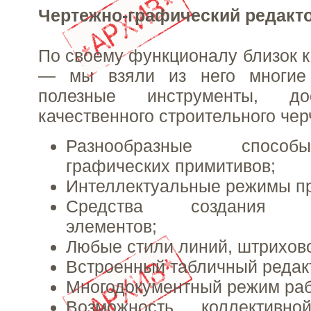
Чертежно-графический редакт
По своему функционалу близок
— мы взяли из него многие
полезные инструменты, до
качественного строительного чер
Разнообразные способ
графических примитивов;
Интеллектуальные режимы пр
Средства создания па
элементов;
Любые стили линий, штриховок
Встроенный табличный редак
Многодокументный режим раб
Возможность коллективн